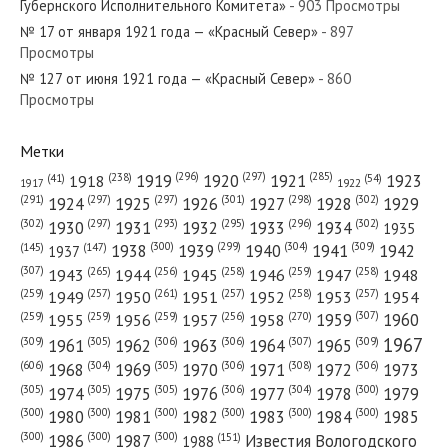
Губернского Исполнительного Комитета»
- 903 Просмотры
№ 17 от января 1921 года — «Красный Север»
- 897
Просмотры
№ 127 от июня 1921 года — «Красный Север»
- 860
№ 220 от сентября 1934 года — «Красный Север»
Просмотры
Метки
(296)
(297)
(285)
(238)
1919
1920
1921
1923
1918
(54)
(41)
1922
1917
№ 249 от декабря 1954 года — «Красный Север»
(301)
(298)
(302)
(291)
(297)
(297)
1924
1925
1926
1927
1928
1929
(302)
(302)
(297)
(293)
(295)
(296)
1930
1931
1932
1933
1934
1935
(309)
(300)
(299)
(304)
1938
1939
1940
1941
1942
(147)
(145)
1937
(307)
(265)
(256)
(258)
(259)
(258)
1943
1944
1945
1946
1947
1948
(261)
(259)
(257)
(257)
(258)
(257)
1950
1949
1951
1952
1953
1954
№ 227 от октября 1980 года — «Красный Север»
(307)
(270)
(259)
(259)
(259)
(256)
1958
1959
1960
1955
1956
1957
1967
(309)
(305)
(306)
(306)
(307)
(309)
1961
1962
1963
1964
1965
(606)
(305)
(306)
(308)
(306)
(304)
1968
1969
1970
1971
1972
1973
(305)
(305)
(305)
(306)
(304)
(300)
1974
1975
1976
1977
1978
1979
(300)
(300)
(300)
(300)
(300)
(300)
1980
1981
1982
1983
1984
1985
(300)
(300)
(300)
1986
1987
Известия Вологодского
(151)
1988