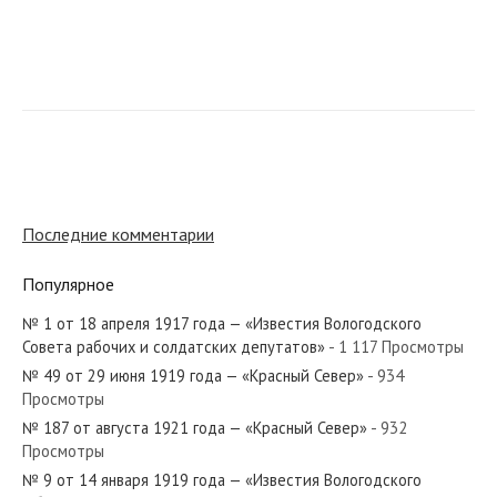
№ 111 от июня 1948 года — «Красный Север»
№ 101 от мая 1982 года — «Красный Север»
Последние комментарии
Популярное
№ 1 от 18 апреля 1917 года — «Известия Вологодского
№ 132 от июня 1931 года — «Красный Север»
Совета рабочих и солдатских депутатов»
- 1 117 Просмотры
№ 49 от 29 июня 1919 года — «Красный Север»
- 934
Просмотры
№ 187 от августа 1921 года — «Красный Север»
- 932
Просмотры
№ 21 от января 1967 года — «Красный Север»
№ 9 от 14 января 1919 года — «Известия Вологодского