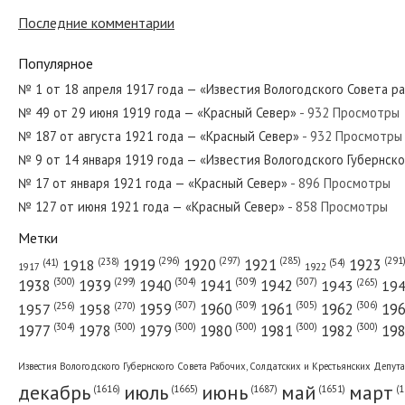
Последние комментарии
№ 286 от декабря 1931 года — «Красный Север»
Популярное
№ 1 от 18 апреля 1917 года — «Известия Вологодского Совета р
№ 49 от 29 июня 1919 года — «Красный Север»
- 932 Просмотры
№ 304 от декабря 1968 года — «Красный Север»
№ 187 от августа 1921 года — «Красный Север»
- 932 Просмотры
№ 9 от 14 января 1919 года — «Известия Вологодского Губернск
№ 17 от января 1921 года — «Красный Север»
- 896 Просмотры
№ 127 от июня 1921 года — «Красный Север»
- 858 Просмотры
№ 78 от апреля 1960 года — «Красный Север»
Метки
(296)
(297)
(291
(285)
(238)
1919
1920
1921
1923
1918
(54)
(41)
1922
1917
(309)
(307)
(300)
(299)
(304)
(265)
1938
1939
1940
1941
1942
1943
19
(307)
(309)
(305)
(306)
(270)
(256)
1958
1959
1960
1961
1962
19
1957
№ 220 от сентября 1920 года — «Красный Север»
(304)
(300)
(300)
(300)
(300)
(300)
1977
1978
1979
1980
1981
1982
19
Известия Вологодского Губернского Совета Рабочих, Солдатских и Крестьянских Депут
декабрь
июль
июнь
май
март
(1687)
(1
(1665)
(1651)
(1616)