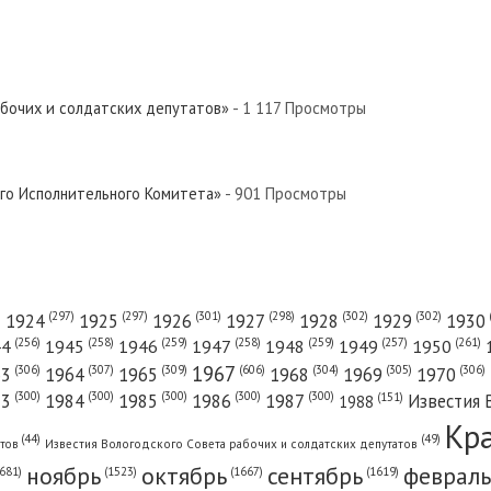
абочих и солдатских депутатов»
- 1 117 Просмотры
ого Исполнительного Комитета»
- 901 Просмотры
(301)
(298)
(302)
(302)
)
(297)
(297)
1924
1925
1926
1927
1928
1929
1930
(261)
(256)
(258)
(259)
(258)
(259)
(257)
1950
44
1945
1946
1947
1948
1949
1967
(606)
(306)
(307)
(309)
(305)
(306)
(304)
63
1964
1965
1968
1969
1970
(300)
(300)
(300)
(300)
(300)
83
1984
1985
1986
1987
Известия 
(151)
1988
Кр
(49)
(44)
атов
Известия Вологодского Совета рабочих и солдатских депутатов
ноябрь
октябрь
сентябрь
февраль
681)
(1667)
(1619)
(1523)