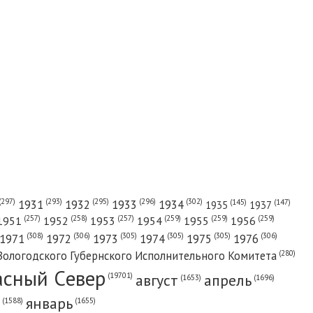
(302)
(297)
(293)
(295)
(296)
1931
1932
1933
1934
(147)
(145)
1935
1937
(257)
(258)
(257)
(259)
(259)
(259)
1951
1952
1953
1954
1955
1956
(308)
(306)
(305)
(305)
(305)
(306)
1971
1972
1973
1974
1975
1976
(280)
Вологодского Губернского Исполнительного Комитета
асный Cевер
август
апрель
(19701)
(1696)
(1653)
январь
(1655)
(1588)