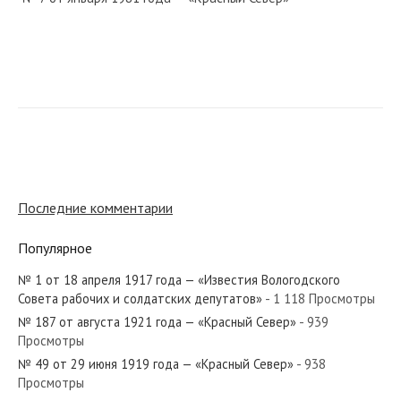
№ 84 от апреля 1927 года — «Красный Север»
№ 181 от августа 1964 года — «Красный Север»
Последние комментарии
Популярное
№ 1 от 18 апреля 1917 года — «Известия Вологодского
№ 263 от ноября 1923 года — «Красный Север»
Совета рабочих и солдатских депутатов»
- 1 118 Просмотры
№ 187 от августа 1921 года — «Красный Север»
- 939
Просмотры
№ 49 от 29 июня 1919 года — «Красный Север»
- 938
Просмотры
№ 145 от июня 1940 года — «Красный Север»