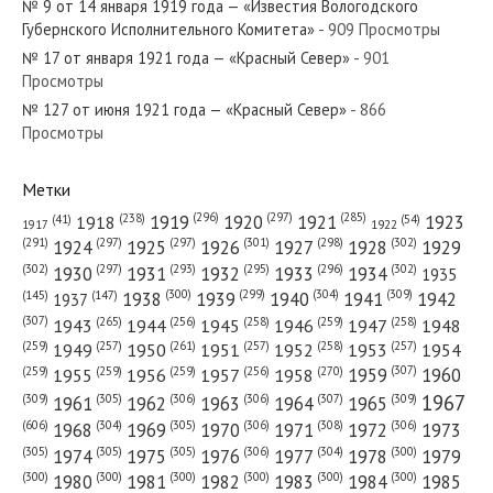
№ 9 от 14 января 1919 года — «Известия Вологодского
Губернского Исполнительного Комитета»
- 909 Просмотры
№ 17 от января 1921 года — «Красный Север»
- 901
Просмотры
№ 127 от июня 1921 года — «Красный Север»
- 866
№ 170 от июля 1984 года — «Красный Север»
Просмотры
Метки
(296)
(297)
(285)
(238)
1919
1920
1921
1923
1918
(54)
(41)
1922
1917
№ 189 от августа 1985 года — «Красный Север»
(301)
(298)
(302)
(291)
(297)
(297)
1924
1925
1926
1927
1928
1929
(302)
(302)
(297)
(293)
(295)
(296)
1930
1931
1932
1933
1934
1935
(309)
(300)
(299)
(304)
1938
1939
1940
1941
1942
(147)
(145)
1937
(307)
(265)
(256)
(258)
(259)
(258)
1943
1944
1945
1946
1947
1948
(261)
(259)
(257)
(257)
(258)
(257)
1950
1949
1951
1952
1953
1954
№ 151 от июня 1965 года — «Красный Север»
(307)
(270)
(259)
(259)
(259)
(256)
1958
1959
1960
1955
1956
1957
1967
(309)
(305)
(306)
(306)
(307)
(309)
1961
1962
1963
1964
1965
(606)
(305)
(306)
(308)
(306)
(304)
1968
1969
1970
1971
1972
1973
(305)
(305)
(305)
(306)
(304)
(300)
1974
1975
1976
1977
1978
1979
(300)
(300)
(300)
(300)
(300)
(300)
1980
1981
1982
1983
1984
1985