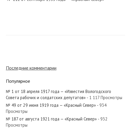
№ 50 от февраля 1935 года — «Красный Север»
№ 20 от января 1927 года — «Красный Север»
Последние комментарии
Популярное
№ 1 от 18 апреля 1917 года — «Известия Вологодского
№ 122 от июня 1933 года — «Красный Север»
Совета рабочих и солдатских депутатов»
- 1 117 Просмотры
№ 49 от 29 июня 1919 года — «Красный Север»
- 934
Просмотры
№ 187 от августа 1921 года — «Красный Север»
- 932
Просмотры
№ 181 от сентября 1955 года — «Красный Север»