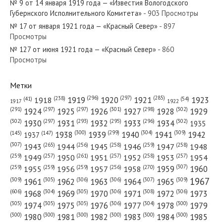
№ 9 от 14 января 1919 года — «Известия Вологодского
Губернского Исполнительного Комитета»
- 903 Просмотры
№ 17 от января 1921 года — «Красный Север»
- 897
Просмотры
№ 127 от июня 1921 года — «Красный Север»
- 860
№ 47 от февраля 1979 года — «Красный Север»
Просмотры
Метки
(296)
(297)
(285)
(238)
1919
1920
1921
1923
1918
(54)
(41)
1922
1917
№ 30 от февраля 1945 года — «Красный Север»
(301)
(298)
(302)
(291)
(297)
(297)
1924
1925
1926
1927
1928
1929
(302)
(302)
(297)
(293)
(295)
(296)
1930
1931
1932
1933
1934
1935
(309)
(300)
(299)
(304)
1938
1939
1940
1941
1942
(147)
(145)
1937
(307)
(265)
(256)
(258)
(259)
(258)
1943
1944
1945
1946
1947
1948
(261)
(259)
(257)
(257)
(258)
(257)
1950
1949
1951
1952
1953
1954
№ 238 от октября 1923 года — «Красный Север»
(307)
(270)
(259)
(259)
(259)
(256)
1958
1959
1960
1955
1956
1957
1967
(309)
(305)
(306)
(306)
(307)
(309)
1961
1962
1963
1964
1965
(606)
(305)
(306)
(308)
(306)
(304)
1968
1969
1970
1971
1972
1973
(305)
(305)
(305)
(306)
(304)
(300)
1974
1975
1976
1977
1978
1979
(300)
(300)
(300)
(300)
(300)
(300)
1980
1981
1982
1983
1984
1985