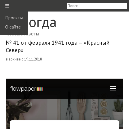
≡
Вологда
Проекты
О сайте
старые газеты
№ 41 от февраля 1941 года — «Красный
Север»
в архиве с 19.11.2018