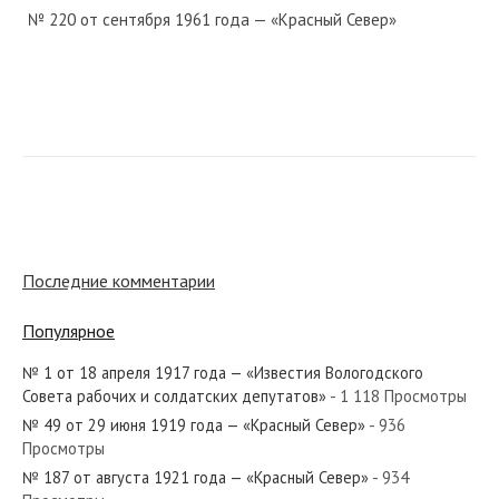
№ 220 от сентября 1961 года — «Красный Север»
№ 245 от октября 1934 года — «Красный Север»
№ 29 от февраля 1967 года — «Красный Север»
Последние комментарии
Популярное
№ 1 от 18 апреля 1917 года — «Известия Вологодского
№ 119 от мая 1972 года — «Красный Север»
Совета рабочих и солдатских депутатов»
- 1 118 Просмотры
№ 49 от 29 июня 1919 года — «Красный Север»
- 936
Просмотры
№ 187 от августа 1921 года — «Красный Север»
- 934