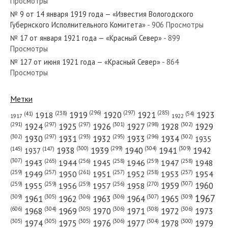
Просмотры
№ 242 от октября 1968 года — «Красный Север»
№ 9 от 14 января 1919 года — «Известия Вологодского
Губернского Исполнительного Комитета»
- 906 Просмотры
№ 17 от января 1921 года — «Красный Север»
- 899
Просмотры
№ 127 от июня 1921 года — «Красный Север»
- 864
№ 247 от октября 1967 года — «Красный Север»
Просмотры
Метки
(296)
(297)
(285)
(238)
1919
1920
1921
1923
1918
(54)
(41)
1922
1917
№ 12 от сентября 1930 года — «Красный Север»
(301)
(298)
(302)
(291)
(297)
(297)
1924
1925
1926
1927
1928
1929
(302)
(302)
(297)
(293)
(295)
(296)
1930
1931
1932
1933
1934
1935
(309)
(300)
(299)
(304)
1938
1939
1940
1941
1942
(147)
(145)
1937
(307)
(265)
(256)
(258)
(259)
(258)
1943
1944
1945
1946
1947
1948
(261)
(259)
(257)
(257)
(258)
(257)
1950
1949
1951
1952
1953
1954
№ 229 от октября 1983 года — «Красный Север»
(307)
(270)
(259)
(259)
(259)
(256)
1958
1959
1960
1955
1956
1957
1967
(309)
(305)
(306)
(306)
(307)
(309)
1961
1962
1963
1964
1965
(606)
(305)
(306)
(308)
(306)
(304)
1968
1969
1970
1971
1972
1973
(305)
(305)
(305)
(306)
(304)
(300)
1974
1975
1976
1977
1978
1979