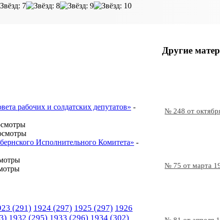
Другие матер
овета рабочих и солдатских депутатов»
-
№ 248 от октябр
осмотры
осмотры
Губернского Исполнительного Комитета»
-
смотры
№ 75 от марта 1
мотры
923
(291)
1924
(297)
1925
(297)
1926
3)
1932
(295)
1933
(296)
1934
(302)