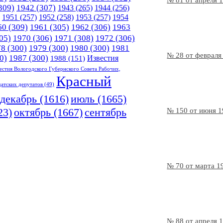
№ 81 от апреля 
309)
1942
(307)
1943
(265)
1944
(256)
1951
(257)
1952
(258)
1953
(257)
1954
60
(309)
1961
(305)
1962
(306)
1963
05)
1970
(306)
1971
(308)
1972
(306)
78
(300)
1979
(300)
1980
(300)
1981
№ 28 от февраля
0)
1987
(300)
Известия
1988
(151)
естия Вологодского Губернского Совета Рабочих,
Красный
датских депутатов
(49)
декабрь
(1616)
июль
(1665)
23)
октябрь
(1667)
сентябрь
№ 150 от июня 
№ 70 от марта 1
№ 88 от апреля 