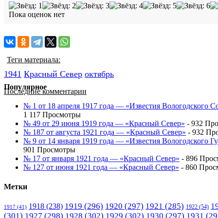
Пока оценок нет
Теги материала:
1941
Красный Cевер
октябрь
Популярное
Последние комментарии
№ 1 от 18 апреля 1917 года — «Известия Вологодского С
1 117 Просмотры
№ 49 от 29 июня 1919 года — «Красный Север»
- 932 Пр
№ 187 от августа 1921 года — «Красный Север»
- 932 Пр
№ 9 от 14 января 1919 года — «Известия Вологодского 
901 Просмотры
№ 17 от января 1921 года — «Красный Север»
- 896 Про
№ 127 от июня 1921 года — «Красный Север»
- 860 Прос
Метки
1919
(296)
1920
(297)
1921
(285)
1
1918
(238)
1922
(54)
1917
(41)
(301)
1927
(298)
1928
(302)
1929
(302)
1930
(297)
1931
(29