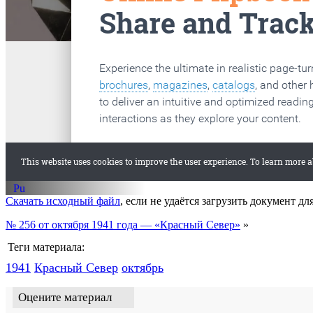
старые газеты
Вологда
Скачать исходный файл
, если не удаётся загрузить документ дл
№ 256 от октября 1941 года — «Красный Север»
»
Теги материала:
1941
Красный Cевер
октябрь
Оцените материал