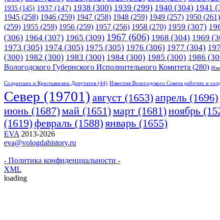
1938
(300)
1939
(299)
1940
(304)
1941
(
1935
(145)
1937
(147)
1945
(258)
1946
(259)
1947
(258)
1948
(259)
1949
(257)
1950
(261)
1958
(270)
1959
(307)
19
(259)
1955
(259)
1956
(259)
1957
(256)
1967
(606)
(306)
1964
(307)
1965
(309)
1968
(304)
1969
(3
1973
(305)
1974
(305)
1975
(305)
1976
(306)
1977
(304)
19
(300)
1982
(300)
1983
(300)
1984
(300)
1985
(300)
1986
(30
Вологодского Губернского Исполнительного Комитета
(280)
Изв
Солдатских и Крестьянских Депутатов
(44)
Известия Вологодского Совета рабочих и сол
Cевер
(19701)
апрель
(1696)
август
(1653)
июнь
(1687)
март
(1681)
май
(1651)
ноябрь
(15
(1619)
февраль
(1588)
январь
(1655)
EVA
2013-2026
eva@vologdahistory.ru
- Политика конфиденциальности -
XML
loading