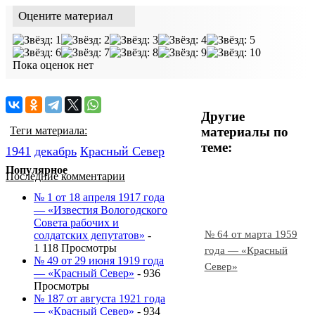
Оцените материал
Пока оценок нет
Другие
материалы по
Теги материала:
теме:
1941
декабрь
Красный Cевер
Популярное
Последние комментарии
№ 1 от 18 апреля 1917 года
— «Известия Вологодского
Совета рабочих и
№ 64 от марта 1959
солдатских депутатов»
-
1 118 Просмотры
года — «Красный
№ 49 от 29 июня 1919 года
Север»
— «Красный Север»
- 936
Просмотры
№ 187 от августа 1921 года
— «Красный Север»
- 934