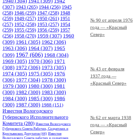
1940
(304)
1941
(309)
1942
(307)
1943
(265)
1944
(256)
1945
(258)
1946
(259)
1947
(258)
1948
(259)
1949
(257)
1950
(261)
1951
№ 90 от апреля 1976
(257)
1952
(258)
1953
(257)
1954
года — «Красный
(259)
1955
(259)
1956
(259)
1957
Север»
1958
(270)
1959
(307)
1960
(256)
(309)
1961
(305)
1962
(306)
1963
(306)
1964
(307)
1965
1967
(606)
(309)
1968
(304)
1969
(305)
1970
(306)
1971
(308)
1972
(306)
1973
(305)
№ 43 от февраля
1974
(305)
1975
(305)
1976
1937 года —
(306)
1977
(304)
1978
(300)
«Красный Север»
1979
(300)
1980
(300)
1981
(300)
1982
(300)
1983
(300)
1984
(300)
1985
(300)
1986
(300)
1987
(300)
1988
(151)
Известия Вологодского
Губернского Исполнительного
№ 62 от марта 1938
Комитета
(280)
Известия Вологодского
года — «Красный
Губернского Совета Рабочих, Солдатских и
Север»
Крестьянских Депутатов
(44)
Известия
Вологодского Совета рабочих и солдатских