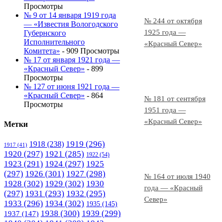
Просмотры
№ 9 от 14 января 1919 года
№ 244 от октября
— «Известия Вологодского
1925 года —
Губернского
Исполнительного
«Красный Север»
Комитета»
- 909 Просмотры
№ 17 от января 1921 года —
«Красный Север»
- 899
Просмотры
№ 127 от июня 1921 года —
«Красный Север»
- 864
№ 181 от сентября
Просмотры
1951 года —
«Красный Север»
Метки
1919
(296)
1918
(238)
1917
(41)
1920
(297)
1921
(285)
1922
(54)
1923
(291)
1924
(297)
1925
(297)
1926
(301)
1927
(298)
№ 164 от июля 1940
1928
(302)
1929
(302)
1930
года — «Красный
(297)
1931
(293)
1932
(295)
Север»
1933
(296)
1934
(302)
1935
(145)
1938
(300)
1939
(299)
1937
(147)