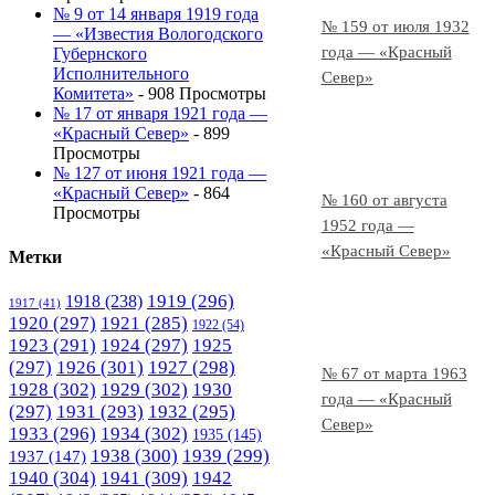
№ 9 от 14 января 1919 года
№ 159 от июля 1932
— «Известия Вологодского
года — «Красный
Губернского
Исполнительного
Север»
Комитета»
- 908 Просмотры
№ 17 от января 1921 года —
«Красный Север»
- 899
Просмотры
№ 127 от июня 1921 года —
«Красный Север»
- 864
№ 160 от августа
Просмотры
1952 года —
«Красный Север»
Метки
1919
(296)
1918
(238)
1917
(41)
1920
(297)
1921
(285)
1922
(54)
1923
(291)
1924
(297)
1925
(297)
1926
(301)
1927
(298)
№ 67 от марта 1963
1928
(302)
1929
(302)
1930
года — «Красный
(297)
1931
(293)
1932
(295)
Север»
1933
(296)
1934
(302)
1935
(145)
1938
(300)
1939
(299)
1937
(147)
1940
(304)
1941
(309)
1942