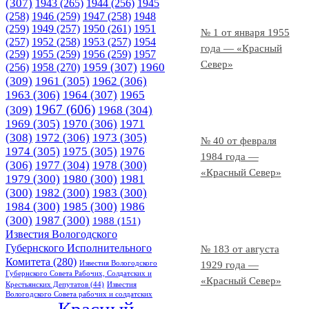
(307)
1943
(265)
1944
(256)
1945
(258)
1946
(259)
1947
(258)
1948
(259)
1949
(257)
1950
(261)
1951
№ 1 от января 1955
(257)
1952
(258)
1953
(257)
1954
года — «Красный
(259)
1955
(259)
1956
(259)
1957
Север»
1958
(270)
1959
(307)
1960
(256)
(309)
1961
(305)
1962
(306)
1963
(306)
1964
(307)
1965
1967
(606)
(309)
1968
(304)
1969
(305)
1970
(306)
1971
(308)
1972
(306)
1973
(305)
№ 40 от февраля
1974
(305)
1975
(305)
1976
1984 года —
(306)
1977
(304)
1978
(300)
«Красный Север»
1979
(300)
1980
(300)
1981
(300)
1982
(300)
1983
(300)
1984
(300)
1985
(300)
1986
(300)
1987
(300)
1988
(151)
Известия Вологодского
Губернского Исполнительного
№ 183 от августа
Комитета
(280)
Известия Вологодского
1929 года —
Губернского Совета Рабочих, Солдатских и
«Красный Север»
Крестьянских Депутатов
(44)
Известия
Вологодского Совета рабочих и солдатских
Красный