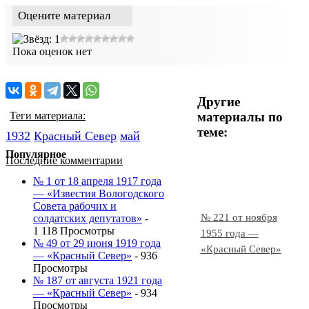
Оцените материал
Пока оценок нет
Другие
материалы по
Теги материала:
теме:
1932
Красный Cевер
май
Популярное
Последние комментарии
№ 1 от 18 апреля 1917 года
— «Известия Вологодского
Совета рабочих и
№ 221 от ноября
солдатских депутатов»
-
1 118 Просмотры
1955 года —
№ 49 от 29 июня 1919 года
«Красный Север»
— «Красный Север»
- 936
Просмотры
№ 187 от августа 1921 года
— «Красный Север»
- 934
Просмотры