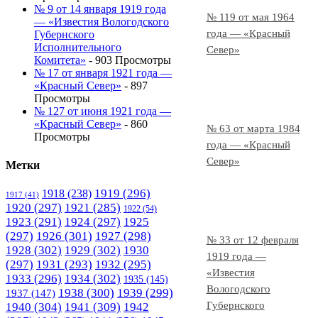
№ 9 от 14 января 1919 года
№ 119 от мая 1964
— «Известия Вологодского
года — «Красный
Губернского
Исполнительного
Север»
Комитета»
- 903 Просмотры
№ 17 от января 1921 года —
«Красный Север»
- 897
Просмотры
№ 127 от июня 1921 года —
«Красный Север»
- 860
№ 63 от марта 1984
Просмотры
года — «Красный
Север»
Метки
1919
(296)
1918
(238)
1917
(41)
1920
(297)
1921
(285)
1922
(54)
1923
(291)
1924
(297)
1925
(297)
1926
(301)
1927
(298)
№ 33 от 12 февраля
1928
(302)
1929
(302)
1930
1919 года —
(297)
1931
(293)
1932
(295)
«Известия
1933
(296)
1934
(302)
1935
(145)
Вологодского
1938
(300)
1939
(299)
1937
(147)
Губернского
1940
(304)
1941
(309)
1942