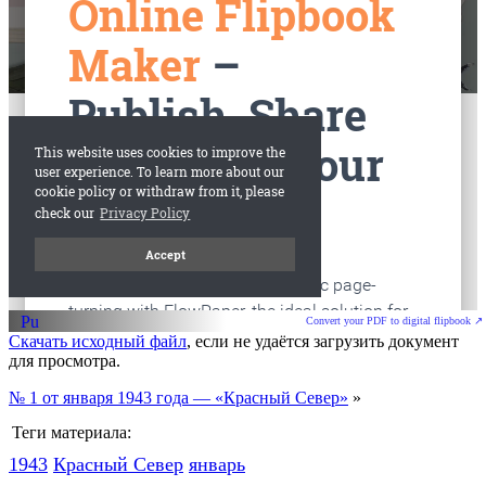
старые газеты
Вологда
Convert your PDF to digital flipbook ↗
Скачать исходный файл
, если не удаётся загрузить документ
для просмотра.
№ 1 от января 1943 года — «Красный Север»
»
Теги материала:
1943
Красный Cевер
январь