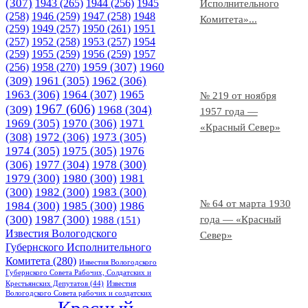
(307)
1943
(265)
1944
(256)
1945
Исполнительного
(258)
1946
(259)
1947
(258)
1948
Комитета»...
(259)
1949
(257)
1950
(261)
1951
(257)
1952
(258)
1953
(257)
1954
(259)
1955
(259)
1956
(259)
1957
1958
(270)
1959
(307)
1960
(256)
(309)
1961
(305)
1962
(306)
1963
(306)
1964
(307)
1965
№ 219 от ноября
1967
(606)
(309)
1968
(304)
1957 года —
1969
(305)
1970
(306)
1971
«Красный Север»
(308)
1972
(306)
1973
(305)
1974
(305)
1975
(305)
1976
(306)
1977
(304)
1978
(300)
1979
(300)
1980
(300)
1981
(300)
1982
(300)
1983
(300)
№ 64 от марта 1930
1984
(300)
1985
(300)
1986
(300)
1987
(300)
года — «Красный
1988
(151)
Известия Вологодского
Север»
Губернского Исполнительного
Комитета
(280)
Известия Вологодского
Губернского Совета Рабочих, Солдатских и
Крестьянских Депутатов
(44)
Известия
Вологодского Совета рабочих и солдатских
Красный