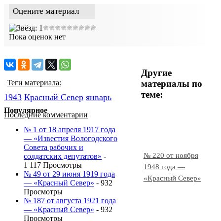
Оцените материал
Пока оценок нет
Другие
материалы по
Теги материала:
теме:
1943
Красный Cевер
январь
Популярное
Последние комментарии
№ 1 от 18 апреля 1917 года
— «Известия Вологодского
Совета рабочих и
№ 220 от ноября
солдатских депутатов»
-
1 117 Просмотры
1948 года —
№ 49 от 29 июня 1919 года
«Красный Север»
— «Красный Север»
- 932
Просмотры
№ 187 от августа 1921 года
— «Красный Север»
- 932
Просмотры