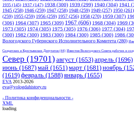
1938
(300)
1939
(299)
1940
(304)
1941
(
1935
(145)
1937
(147)
1945
(258)
1946
(259)
1947
(258)
1948
(259)
1949
(257)
1950
(261)
1958
(270)
1959
(307)
19
(259)
1955
(259)
1956
(259)
1957
(256)
1967
(606)
(306)
1964
(307)
1965
(309)
1968
(304)
1969
(3
1973
(305)
1974
(305)
1975
(305)
1976
(306)
1977
(304)
19
(300)
1982
(300)
1983
(300)
1984
(300)
1985
(300)
1986
(30
Вологодского Губернского Исполнительного Комитета
(280)
Изв
Солдатских и Крестьянских Депутатов
(44)
Известия Вологодского Совета рабочих и сол
Cевер
(19701)
апрель
(1696)
август
(1653)
июнь
(1687)
март
(1681)
май
(1651)
ноябрь
(15
(1619)
февраль
(1588)
январь
(1655)
EVA
2013-2026
eva@vologdahistory.ru
- Политика конфиденциальности -
XML
loading