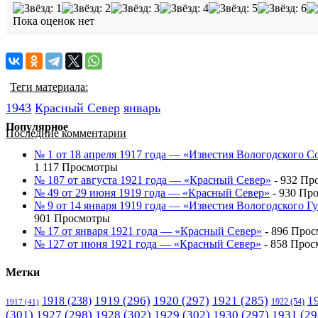
Пока оценок нет
Теги материала:
1943
Красный Cевер
январь
Популярное
Последние комментарии
№ 1 от 18 апреля 1917 года — «Известия Вологодского С
1 117 Просмотры
№ 187 от августа 1921 года — «Красный Север»
- 932 Пр
№ 49 от 29 июня 1919 года — «Красный Север»
- 930 Пр
№ 9 от 14 января 1919 года — «Известия Вологодского 
901 Просмотры
№ 17 от января 1921 года — «Красный Север»
- 896 Про
№ 127 от июня 1921 года — «Красный Север»
- 858 Прос
Метки
1919
(296)
1920
(297)
1921
(285)
1
1918
(238)
1922
(54)
1917
(41)
(301)
1927
(298)
1928
(302)
1929
(302)
1930
(297)
1931
(29