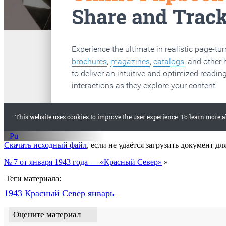
старые газеты
Вологда
Скачать исходный файл
, если не удаётся загрузить документ дл
№ 7 от января 1943 года — «Красный Север»
»
Теги материала:
1943
Красный Cевер
январь
Оцените материал