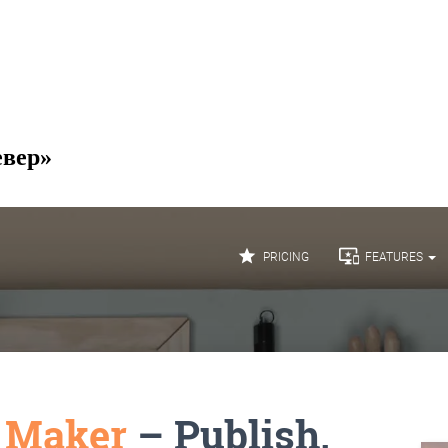
евер»