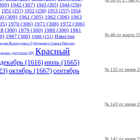
№ 96 от 27 авгу
309)
1942
(307)
1943
(265)
1944
(256)
1951
(257)
1952
(258)
1953
(257)
1954
60
(309)
1961
(305)
1962
(306)
1963
05)
1970
(306)
1971
(308)
1972
(306)
78
(300)
1979
(300)
1980
(300)
1981
№ 48 от марта 1
0)
1987
(300)
Известия
1988
(151)
естия Вологодского Губернского Совета Рабочих,
Красный
датских депутатов
(49)
декабрь
(1616)
июль
(1665)
23)
октябрь
(1667)
сентябрь
№ 132 от июня 
№ 143 от июня 
№ 142 от июня 