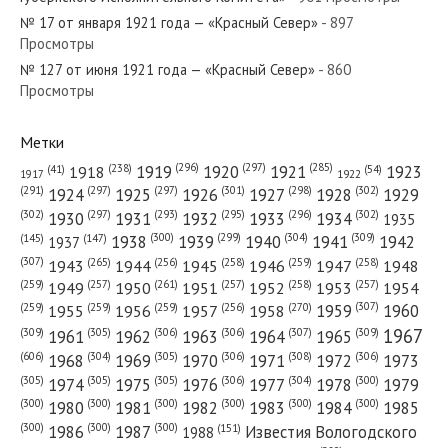
№ 17 от января 1921 года — «Красный Север»
- 897
Просмотры
№ 127 от июня 1921 года — «Красный Север»
- 860
№ 253 от октября 1965 года — «Красный Север»
Просмотры
Метки
(296)
(297)
(285)
(238)
1919
1920
1921
1923
1918
(54)
(41)
1922
1917
№ 22 от января 1941 года — «Красный Север»
(301)
(298)
(302)
(291)
(297)
(297)
1924
1925
1926
1927
1928
1929
(302)
(302)
(297)
(293)
(295)
(296)
1930
1931
1932
1933
1934
1935
(309)
(300)
(299)
(304)
1938
1939
1940
1941
1942
(147)
(145)
1937
(307)
(265)
(256)
(258)
(259)
(258)
1943
1944
1945
1946
1947
1948
(261)
(259)
(257)
(257)
(258)
(257)
1950
1949
1951
1952
1953
1954
№ 134 от июня 1937 года — «Красный Север»
(307)
(270)
(259)
(259)
(259)
(256)
1958
1959
1960
1955
1956
1957
1967
(309)
(305)
(306)
(306)
(307)
(309)
1961
1962
1963
1964
1965
(606)
(305)
(306)
(308)
(306)
(304)
1968
1969
1970
1971
1972
1973
(305)
(305)
(305)
(306)
(304)
(300)
1974
1975
1976
1977
1978
1979
(300)
(300)
(300)
(300)
(300)
(300)
1980
1981
1982
1983
1984
1985
(300)
(300)
(300)
1986
1987
Известия Вологодского
(151)
1988