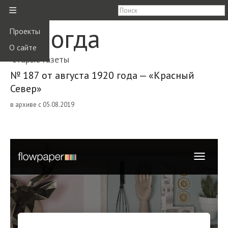
≡
Вологда
Проекты
О сайте
старые газеты
№ 187 от августа 1920 года — «Красный
Север»
в архиве с 05.08.2019