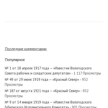
№ 233 от ноября 1948 года — «Красный Север»
№ 174 от сентября 1949 года — «Красный Север»
Последние комментарии
Популярное
№ 1 от 18 апреля 1917 года — «Известия Вологодского
№ 179 от августа 1931 года — «Красный Север»
Совета рабочих и солдатских депутатов»
- 1 117 Просмотры
№ 49 от 29 июня 1919 года — «Красный Север»
- 932
Просмотры
№ 187 от августа 1921 года — «Красный Север»
- 932
Просмотры
№ 235 от октября 1971 года — «Красный Север»
№ 9 от 14 января 1919 года — «Известия Вологодского
Губернского Исполнительного Комитета»
- 901 Просмотры