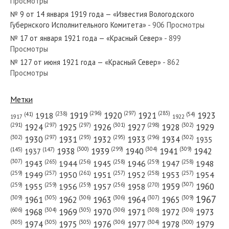
Просмотры
№ 15 от января 1978 года — «Красный Север»
№ 9 от 14 января 1919 года — «Известия Вологодского
Губернского Исполнительного Комитета»
- 906 Просмотры
№ 17 от января 1921 года — «Красный Север»
- 899
Просмотры
№ 127 от июня 1921 года — «Красный Север»
- 862
№ 148 от июня 1972 года — «Красный Север»
Просмотры
Метки
(296)
(297)
(285)
(238)
1919
1920
1921
1923
1918
(54)
(41)
1922
1917
№ 124 от июня 1932 года — «Красный Север»
(301)
(298)
(302)
(291)
(297)
(297)
1924
1925
1926
1927
1928
1929
(302)
(302)
(297)
(293)
(295)
(296)
1930
1931
1932
1933
1934
1935
(309)
(300)
(299)
(304)
1938
1939
1940
1941
1942
(147)
(145)
1937
(307)
(265)
(256)
(258)
(259)
(258)
1943
1944
1945
1946
1947
1948
(261)
(259)
(257)
(257)
(258)
(257)
1950
1949
1951
1952
1953
1954
№ 226 от сентября 1942 года — «Красный Север»
(307)
(270)
(259)
(259)
(259)
(256)
1958
1959
1960
1955
1956
1957
1967
(309)
(305)
(306)
(306)
(307)
(309)
1961
1962
1963
1964
1965
(606)
(305)
(306)
(308)
(306)
(304)
1968
1969
1970
1971
1972
1973
(305)
(305)
(305)
(306)
(304)
(300)
1974
1975
1976
1977
1978
1979