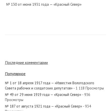
№ 130 от июня 1931 года — «Красный Север»
№ 212 от сентября 1965 года — «Красный Север»
№ 99 от 31 августа 1919 года — «Красный Север»
Последние комментарии
Популярное
№ 1 от 18 апреля 1917 года — «Известия Вологодского
№ 108 от мая 1970 года — «Красный Север»
Совета рабочих и солдатских депутатов»
- 1 118 Просмотры
№ 49 от 29 июня 1919 года — «Красный Север»
- 936
Просмотры
№ 187 от августа 1921 года — «Красный Север»
- 934