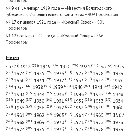
Просмотры
№ 221 от сентября 1940 года — «Красный Север»
№ 9 от 14 января 1919 года — «Известия Вологодского
Губернского Исполнительного Комитета»
- 909 Просмотры
№ 17 от января 1921 года — «Красный Север»
- 901
Просмотры
№ 127 от июня 1921 года — «Красный Север»
- 866
№ 109 от июня 1946 года — «Красный Север»
Просмотры
Метки
(296)
(297)
(285)
(238)
1919
1920
1921
1923
1918
(54)
(41)
1922
1917
№ 38 от февраля 1933 года — «Красный Север»
(301)
(298)
(302)
(291)
(297)
(297)
1924
1925
1926
1927
1928
1929
(302)
(302)
(297)
(293)
(295)
(296)
1930
1931
1932
1933
1934
1935
(309)
(300)
(299)
(304)
1938
1939
1940
1941
1942
(147)
(145)
1937
(307)
(265)
(256)
(258)
(259)
(258)
1943
1944
1945
1946
1947
1948
(261)
(259)
(257)
(257)
(258)
(257)
1950
1949
1951
1952
1953
1954
№ 294 от декабря 1961 года — «Красный Север»
(307)
(270)
(259)
(259)
(259)
(256)
1958
1959
1960
1955
1956
1957
1967
(309)
(305)
(306)
(306)
(307)
(309)
1961
1962
1963
1964
1965
(606)
(305)
(306)
(308)
(306)
(304)
1968
1969
1970
1971
1972
1973
(305)
(305)
(305)
(306)
(304)
(300)
1974
1975
1976
1977
1978
1979