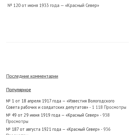
№ 120 от июня 1933 года — «Красный Север»
№ 115 от мая 1959 года — «Красный Север»
№ 217 от сентября 1981 года — «Красный Север»
Последние комментарии
Популярное
№ 1 от 18 апреля 1917 года — «Известия Вологодского
№ 21 от января 1927 года — «Красный Север»
Совета рабочих и солдатских депутатов»
- 1 118 Просмотры
№ 49 от 29 июня 1919 года — «Красный Север»
- 938
Просмотры
№ 187 от августа 1921 года — «Красный Север»
- 936