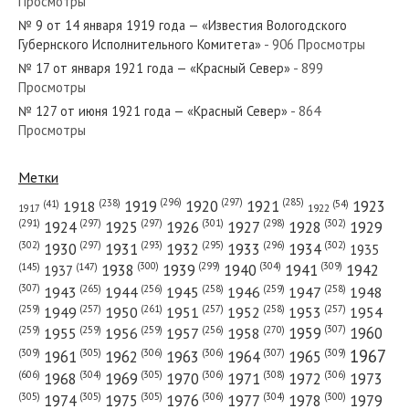
Просмотры
№ 19 от января 1951 года — «Красный Север»
№ 9 от 14 января 1919 года — «Известия Вологодского
Губернского Исполнительного Комитета»
- 906 Просмотры
№ 17 от января 1921 года — «Красный Север»
- 899
Просмотры
№ 127 от июня 1921 года — «Красный Север»
- 864
№ 98 от мая 1944 года — «Красный Север»
Просмотры
Метки
(296)
(297)
(285)
(238)
1919
1920
1921
1923
1918
(54)
(41)
1922
1917
№ 116 от мая 1980 года — «Красный Север»
(301)
(298)
(302)
(291)
(297)
(297)
1924
1925
1926
1927
1928
1929
(302)
(302)
(297)
(293)
(295)
(296)
1930
1931
1932
1933
1934
1935
(309)
(300)
(299)
(304)
1938
1939
1940
1941
1942
(147)
(145)
1937
(307)
(265)
(256)
(258)
(259)
(258)
1943
1944
1945
1946
1947
1948
(261)
(259)
(257)
(257)
(258)
(257)
1950
1949
1951
1952
1953
1954
№ 18 от января 1944 года — «Красный Север»
(307)
(270)
(259)
(259)
(259)
(256)
1958
1959
1960
1955
1956
1957
1967
(309)
(305)
(306)
(306)
(307)
(309)
1961
1962
1963
1964
1965
(606)
(305)
(306)
(308)
(306)
(304)
1968
1969
1970
1971
1972
1973
(305)
(305)
(305)
(306)
(304)
(300)
1974
1975
1976
1977
1978
1979