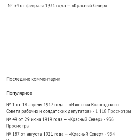
№ 34 от февраля 1931 года — «Красный Север»
№ 222 от сентября 1929 года — «Красный Север»
№ 7 от января 1981 года — «Красный Север»
Последние комментарии
Популярное
№ 1 от 18 апреля 1917 года — «Известия Вологодского
№ 100 от мая 1921 года — «Красный Север»
Совета рабочих и солдатских депутатов»
- 1 118 Просмотры
№ 49 от 29 июня 1919 года — «Красный Север»
- 936
Просмотры
№ 187 от августа 1921 года — «Красный Север»
- 934