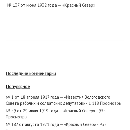
№ 137 от июня 1932 года — «Красный Север»
№ 80 от ноября 1930 года — «Красный Север»
№ 146 от июня 1985 года — «Красный Север»
Последние комментарии
Популярное
№ 1 от 18 апреля 1917 года — «Известия Вологодского
№ 98 от мая 1947 года — «Красный Север»
Совета рабочих и солдатских депутатов»
- 1 118 Просмотры
№ 49 от 29 июня 1919 года — «Красный Север»
- 934
Просмотры
№ 187 от августа 1921 года — «Красный Север»
- 932