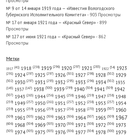
Просмотры
№ 150 от июня 1971 года — «Красный Север»
№ 9 от 14 января 1919 года — «Известия Вологодского
Губернского Исполнительного Комитета»
- 903 Просмотры
№ 17 от января 1921 года — «Красный Север»
- 899
Просмотры
№ 127 от июня 1921 года — «Красный Север»
- 862
№ 163 от июля 1987 года — «Красный Север»
Просмотры
Метки
(296)
(297)
(285)
(238)
1919
1920
1921
1923
1918
(54)
(41)
1922
1917
№ 148 от июля 1957 года — «Красный Север»
(301)
(298)
(302)
(291)
(297)
(297)
1924
1925
1926
1927
1928
1929
(302)
(302)
(297)
(293)
(295)
(296)
1930
1931
1932
1933
1934
1935
(309)
(300)
(299)
(304)
1938
1939
1940
1941
1942
(147)
(145)
1937
(307)
(265)
(256)
(258)
(259)
(258)
1943
1944
1945
1946
1947
1948
(261)
(259)
(257)
(257)
(258)
(257)
1950
1949
1951
1952
1953
1954
№ 194 от 10 сентября 1918 года — «Известия
(307)
(270)
(259)
(259)
(259)
(256)
1958
1959
1960
1955
1956
1957
Вологодского Губернского Исполнительного Комитета»...
1967
(309)
(305)
(306)
(306)
(307)
(309)
1961
1962
1963
1964
1965
(606)
(305)
(306)
(308)
(306)
(304)
1968
1969
1970
1971
1972
1973
(305)
(305)
(305)
(306)
(304)
(300)
1974
1975
1976
1977
1978
1979