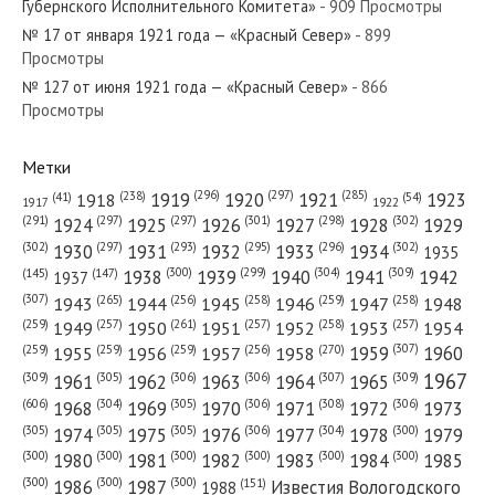
Губернского Исполнительного Комитета»
- 909 Просмотры
«Красный Север»
№ 17 от января 1921 года — «Красный Север»
- 899
Просмотры
№ 127 от июня 1921 года — «Красный Север»
№ 95 от мая 1947 года — «Красный
- 866
Просмотры
Север»
Метки
(296)
(297)
(285)
(238)
1919
1920
1921
1923
1918
(54)
(41)
1922
1917
(301)
(298)
(302)
(291)
(297)
(297)
1924
1925
1926
1927
1928
1929
(302)
(302)
(297)
(293)
(295)
(296)
1930
1931
1932
1933
1934
1935
(309)
(300)
(299)
(304)
1938
1939
1940
1941
1942
(147)
(145)
1937
(307)
(265)
(256)
(258)
(259)
(258)
1943
1944
1945
1946
1947
1948
(261)
(259)
(257)
(257)
(258)
(257)
1950
1949
1951
1952
1953
1954
(307)
(270)
(259)
(259)
(259)
(256)
1958
1959
1960
1955
1956
1957
1967
(309)
(305)
(306)
(306)
(307)
(309)
1961
1962
1963
1964
1965
(606)
(305)
(306)
(308)
(306)
(304)
1968
1969
1970
1971
1972
1973
(305)
(305)
(305)
(306)
(304)
(300)
1974
1975
1976
1977
1978
1979
(300)
(300)
(300)
(300)
(300)
(300)
1980
1981
1982
1983
1984
1985
(300)
(300)
(300)
1986
1987
Известия Вологодского
(151)
1988