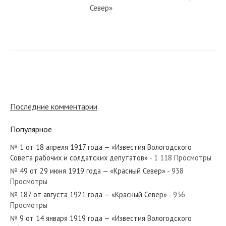
Север»
№ 123 от июня 1949 года —
«Красный Север»
№ 44 от февраля 1932 года —
«Красный Север»
Последние комментарии
Популярное
№ 78 от апреля 1951 года —
«Красный Север»
№ 1 от 18 апреля 1917 года — «Известия Вологодского
Совета рабочих и солдатских депутатов»
- 1 118 Просмотры
№ 49 от 29 июня 1919 года — «Красный Север»
- 938
№ 151 от июля 1925 года —
Просмотры
«Красный Север»
№ 187 от августа 1921 года — «Красный Север»
- 936
Просмотры
№ 9 от 14 января 1919 года — «Известия Вологодского
№ 236 от октября 1923 года —