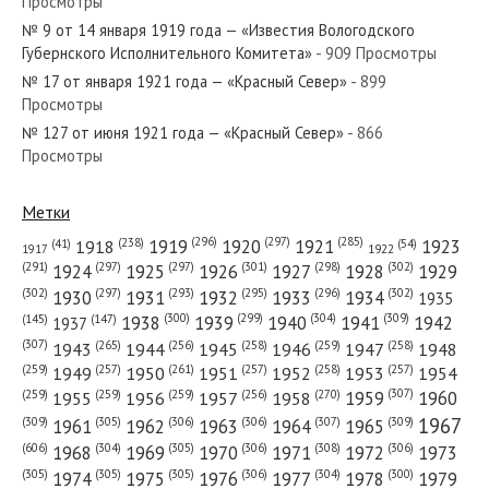
Просмотры
№ 182 от августа 1925 года — «Красный Север»
№ 9 от 14 января 1919 года — «Известия Вологодского
Губернского Исполнительного Комитета»
- 909 Просмотры
№ 17 от января 1921 года — «Красный Север»
- 899
Просмотры
№ 127 от июня 1921 года — «Красный Север»
- 866
№ 54 от марта 1937 года — «Красный Север»
Просмотры
Метки
(296)
(297)
(285)
(238)
1919
1920
1921
1923
1918
(54)
(41)
1922
1917
№ 234 от октября 1972 года — «Красный Север»
(301)
(298)
(302)
(291)
(297)
(297)
1924
1925
1926
1927
1928
1929
(302)
(302)
(297)
(293)
(295)
(296)
1930
1931
1932
1933
1934
1935
(309)
(300)
(299)
(304)
1938
1939
1940
1941
1942
(147)
(145)
1937
(307)
(265)
(256)
(258)
(259)
(258)
1943
1944
1945
1946
1947
1948
(261)
(259)
(257)
(257)
(258)
(257)
1950
1949
1951
1952
1953
1954
№ 299 от декабря 1977 года — «Красный Север»
(307)
(270)
(259)
(259)
(259)
(256)
1958
1959
1960
1955
1956
1957
1967
(309)
(305)
(306)
(306)
(307)
(309)
1961
1962
1963
1964
1965
(606)
(305)
(306)
(308)
(306)
(304)
1968
1969
1970
1971
1972
1973
(305)
(305)
(305)
(306)
(304)
(300)
1974
1975
1976
1977
1978
1979