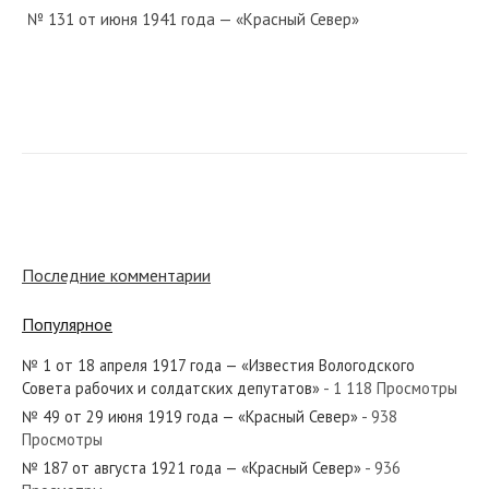
№ 131 от июня 1941 года — «Красный Север»
№ 149 от июня 1965 года — «Красный Север»
№ 265 от ноября 1982 года — «Красный Север»
Последние комментарии
Популярное
№ 1 от 18 апреля 1917 года — «Известия Вологодского
№ 59 от марта 1956 года — «Красный Север»
Совета рабочих и солдатских депутатов»
- 1 118 Просмотры
№ 49 от 29 июня 1919 года — «Красный Север»
- 938
Просмотры
№ 187 от августа 1921 года — «Красный Север»
- 936