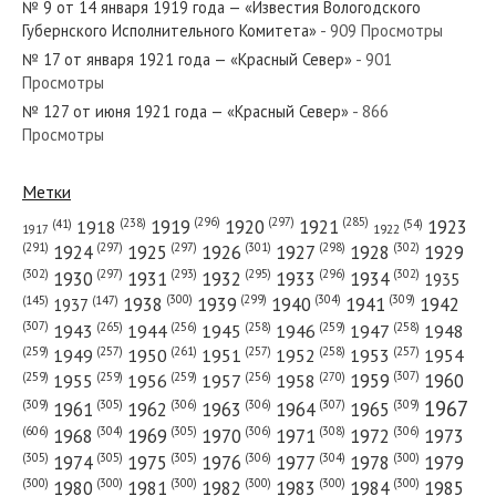
№ 9 от 14 января 1919 года — «Известия Вологодского
Губернского Исполнительного Комитета»
- 909 Просмотры
№ 17 от января 1921 года — «Красный Север»
- 901
Просмотры
№ 127 от июня 1921 года — «Красный Север»
- 866
№ 186 от августа 1925 года — «Красный Север»
Просмотры
Метки
(296)
(297)
(285)
(238)
1919
1920
1921
1923
1918
(54)
(41)
1922
1917
№ 238 от ноября 1943 года — «Красный Север»
(301)
(298)
(302)
(291)
(297)
(297)
1924
1925
1926
1927
1928
1929
(302)
(302)
(297)
(293)
(295)
(296)
1930
1931
1932
1933
1934
1935
(309)
(300)
(299)
(304)
1938
1939
1940
1941
1942
(147)
(145)
1937
(307)
(265)
(256)
(258)
(259)
(258)
1943
1944
1945
1946
1947
1948
(261)
(259)
(257)
(257)
(258)
(257)
1950
1949
1951
1952
1953
1954
№ 150 от августа 1947 года — «Красный Север»
(307)
(270)
(259)
(259)
(259)
(256)
1958
1959
1960
1955
1956
1957
1967
(309)
(305)
(306)
(306)
(307)
(309)
1961
1962
1963
1964
1965
(606)
(305)
(306)
(308)
(306)
(304)
1968
1969
1970
1971
1972
1973
(305)
(305)
(305)
(306)
(304)
(300)
1974
1975
1976
1977
1978
1979
(300)
(300)
(300)
(300)
(300)
(300)
1980
1981
1982
1983
1984
1985