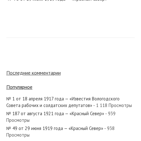
№ 165 от июля 1940 года — «Красный Север»
№ 234 от октября 1927 года — «Красный Север»
Последние комментарии
Популярное
№ 1 от 18 апреля 1917 года — «Известия Вологодского
№ 3 от января 1950 года — «Красный Север»
Совета рабочих и солдатских депутатов»
- 1 118 Просмотры
№ 187 от августа 1921 года — «Красный Север»
- 939
Просмотры
№ 49 от 29 июня 1919 года — «Красный Север»
- 938
Просмотры
№ 240 от октября 1985 года — «Красный Север»