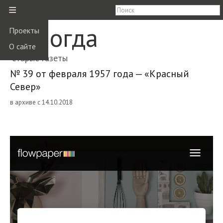
≡
Вологда
Проекты
О сайте
старые газеты
№ 39 от февраля 1957 года — «Красный
Север»
в архиве с 14.10.2018