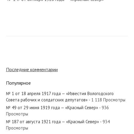
№ 249 от октября 1984 года — «Красный Север»
№ 231 от октября 1931 года — «Красный Север»
Последние комментарии
Популярное
№ 1 от 18 апреля 1917 года — «Известия Вологодского
№ 277 от ноября 1971 года — «Красный Север»
Совета рабочих и солдатских депутатов»
- 1 118 Просмотры
№ 49 от 29 июня 1919 года — «Красный Север»
- 936
Просмотры
№ 187 от августа 1921 года — «Красный Север»
- 934
Просмотры
№ 130 от июня 1964 года — «Красный Север»