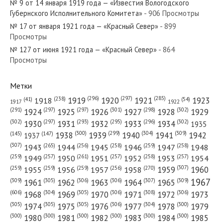
№ 9 от 14 января 1919 года — «Известия Вологодского
Губернского Исполнительного Комитета»
- 906 Просмотры
№ 17 от января 1921 года — «Красный Север»
- 899
Просмотры
№ 127 от июня 1921 года — «Красный Север»
- 864
№ 226 от сентября 1965 года — «Красный Север»
Просмотры
Метки
(296)
(297)
(285)
(238)
1919
1920
1921
1923
1918
(54)
(41)
1922
1917
№ 179 от 22 августа 1918 года — «Известия Вологодского
(301)
(298)
(302)
(291)
(297)
(297)
1924
1925
1926
1927
1928
1929
Губернского Исполнительного Комитета»...
(302)
(302)
(297)
(293)
(295)
(296)
1930
1931
1932
1933
1934
1935
(309)
(300)
(299)
(304)
1938
1939
1940
1941
1942
(147)
(145)
1937
(307)
(265)
(256)
(258)
(259)
(258)
1943
1944
1945
1946
1947
1948
(261)
(259)
(257)
(257)
(258)
(257)
1950
1949
1951
1952
1953
1954
(307)
(270)
(259)
(259)
(259)
(256)
1958
1959
1960
1955
1956
1957
№ 288 от декабря 1972 года — «Красный Север»
1967
(309)
(305)
(306)
(306)
(307)
(309)
1961
1962
1963
1964
1965
(606)
(305)
(306)
(308)
(306)
(304)
1968
1969
1970
1971
1972
1973
(305)
(305)
(305)
(306)
(304)
(300)
1974
1975
1976
1977
1978
1979
(300)
(300)
(300)
(300)
(300)
(300)
1980
1981
1982
1983
1984
1985