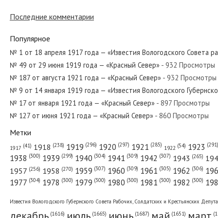
Последние комментарии
№ 270 от ноября 1925 года — «Красный Север»
Популярное
№ 1 от 18 апреля 1917 года — «Известия Вологодского Совета р
№ 49 от 29 июня 1919 года — «Красный Север»
- 932 Просмотры
№ 295 от декабря 1933 года — «Красный Север»
№ 187 от августа 1921 года — «Красный Север»
- 932 Просмотры
№ 9 от 14 января 1919 года — «Известия Вологодского Губернск
№ 17 от января 1921 года — «Красный Север»
- 897 Просмотры
№ 127 от июня 1921 года — «Красный Север»
- 860 Просмотры
№ 112 от мая 1940 года — «Красный Север»
Метки
(296)
(297)
(291
(285)
(238)
1919
1920
1921
1923
1918
(54)
(41)
1922
1917
(309)
(307)
(300)
(299)
(304)
(265)
1938
1939
1940
1941
1942
1943
19
(307)
(309)
(305)
(306)
(270)
(256)
1958
1959
1960
1961
1962
19
1957
№ 57 от марта 1935 года — «Красный Север»
(304)
(300)
(300)
(300)
(300)
(300)
1977
1978
1979
1980
1981
1982
19
Известия Вологодского Губернского Совета Рабочих, Солдатских и Крестьянских Депут
декабрь
июль
июнь
май
март
(1687)
(1
(1665)
(1651)
(1616)