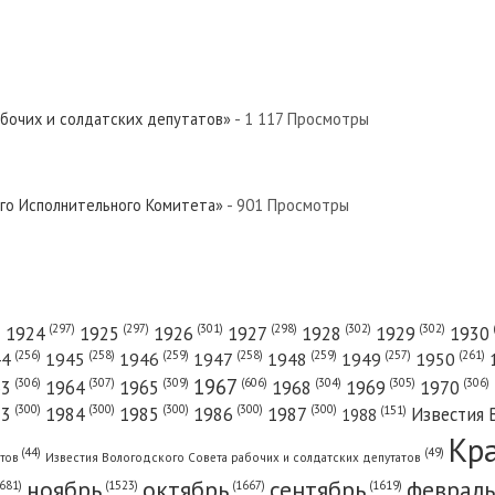
абочих и солдатских депутатов»
- 1 117 Просмотры
ого Исполнительного Комитета»
- 901 Просмотры
(301)
(298)
(302)
(302)
)
(297)
(297)
1924
1925
1926
1927
1928
1929
1930
(261)
(256)
(258)
(259)
(258)
(259)
(257)
1950
44
1945
1946
1947
1948
1949
1967
(606)
(306)
(307)
(309)
(305)
(306)
(304)
63
1964
1965
1968
1969
1970
(300)
(300)
(300)
(300)
(300)
83
1984
1985
1986
1987
Известия 
(151)
1988
Кр
(49)
(44)
атов
Известия Вологодского Совета рабочих и солдатских депутатов
ноябрь
октябрь
сентябрь
февраль
681)
(1667)
(1619)
(1523)