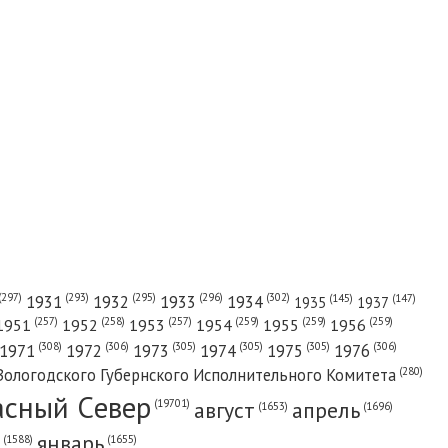
(302)
(297)
(293)
(295)
(296)
1931
1932
1933
1934
(147)
(145)
1935
1937
(257)
(258)
(257)
(259)
(259)
(259)
1951
1952
1953
1954
1955
1956
(308)
(306)
(305)
(305)
(305)
(306)
1971
1972
1973
1974
1975
1976
(280)
Вологодского Губернского Исполнительного Комитета
асный Cевер
август
апрель
(19701)
(1696)
(1653)
январь
(1655)
(1588)