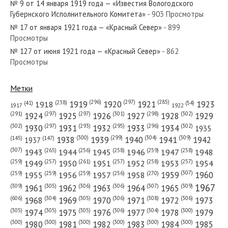
№ 9 от 14 января 1919 года — «Известия Вологодского
Губернского Исполнительного Комитета»
- 903 Просмотры
№ 17 от января 1921 года — «Красный Север»
- 899
Просмотры
№ 127 от июня 1921 года — «Красный Север»
- 862
№ 265 от ноября 1968 года — «Красный Север»
Просмотры
Метки
(296)
(297)
(285)
(238)
1919
1920
1921
1923
1918
(54)
(41)
1922
1917
№ 111 от июня 1944 года — «Красный Север»
(301)
(298)
(302)
(291)
(297)
(297)
1924
1925
1926
1927
1928
1929
(302)
(302)
(297)
(293)
(295)
(296)
1930
1931
1932
1933
1934
1935
(309)
(300)
(299)
(304)
1938
1939
1940
1941
1942
(147)
(145)
1937
(307)
(265)
(256)
(258)
(259)
(258)
1943
1944
1945
1946
1947
1948
(261)
(259)
(257)
(257)
(258)
(257)
1950
1949
1951
1952
1953
1954
№ 155 от июля 1923 года — «Красный Север»
(307)
(270)
(259)
(259)
(259)
(256)
1958
1959
1960
1955
1956
1957
1967
(309)
(305)
(306)
(306)
(307)
(309)
1961
1962
1963
1964
1965
(606)
(305)
(306)
(308)
(306)
(304)
1968
1969
1970
1971
1972
1973
(305)
(305)
(305)
(306)
(304)
(300)
1974
1975
1976
1977
1978
1979
(300)
(300)
(300)
(300)
(300)
(300)
1980
1981
1982
1983
1984
1985