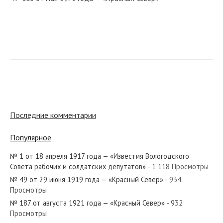
№ 102 от мая 1943 года — «Красный Север»
№ 196 от августа 1974 года — «Красный Север»
Последние комментарии
Популярное
№ 1 от 18 апреля 1917 года — «Известия Вологодского
№ 141 от 19 октября 1919 года — «Красный Север»
Совета рабочих и солдатских депутатов»
- 1 118 Просмотры
№ 49 от 29 июня 1919 года — «Красный Север»
- 934
Просмотры
№ 187 от августа 1921 года — «Красный Север»
- 932
Просмотры
№ 190 от августа 1978 года — «Красный Север»