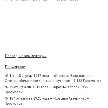
№ 124 от мая 1941 года — «Красный Север»
№ 36 от февраля 1954 года — «Красный Север»
Последние комментарии
Популярное
№ 1 от 18 апреля 1917 года — «Известия Вологодского
№ 140 от июня 1971 года — «Красный Север»
Совета рабочих и солдатских депутатов»
- 1 118 Просмотры
№ 49 от 29 июня 1919 года — «Красный Север»
- 936
Просмотры
№ 187 от августа 1921 года — «Красный Север»
- 934
Просмотры
№ 60 от марта 1929 года — «Красный Север»