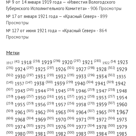
№ 9 от 14 января 1919 года — «Известия Вологодского
Губернского Исполнительного Комитета»
- 906 Просмотры
№ 17 от января 1921 года — «Красный Север»
- 899
Просмотры
№ 127 от июня 1921 года — «Красный Север»
- 864
№ 190 от августа 1920 года — «Красный Север»
Просмотры
Метки
(296)
(297)
(285)
(238)
1919
1920
1921
1923
1918
(54)
(41)
1922
1917
№ 135 от июля 1953 года — «Красный Север»
(301)
(298)
(302)
(291)
(297)
(297)
1924
1925
1926
1927
1928
1929
(302)
(302)
(297)
(293)
(295)
(296)
1930
1931
1932
1933
1934
1935
(309)
(300)
(299)
(304)
1938
1939
1940
1941
1942
(147)
(145)
1937
(307)
(265)
(256)
(258)
(259)
(258)
1943
1944
1945
1946
1947
1948
(261)
(259)
(257)
(257)
(258)
(257)
1950
1949
1951
1952
1953
1954
№ 204 от сентября 1940 года — «Красный Север»
(307)
(270)
(259)
(259)
(259)
(256)
1958
1959
1960
1955
1956
1957
1967
(309)
(305)
(306)
(306)
(307)
(309)
1961
1962
1963
1964
1965
(606)
(305)
(306)
(308)
(306)
(304)
1968
1969
1970
1971
1972
1973
(305)
(305)
(305)
(306)
(304)
(300)
1974
1975
1976
1977
1978
1979
(300)
(300)
(300)
(300)
(300)
(300)
1980
1981
1982
1983
1984
1985