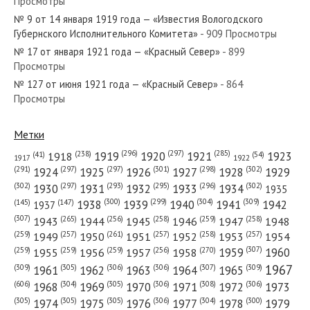
Просмотры
№ 239 от октября 1939 года — «Красный Север»
№ 9 от 14 января 1919 года — «Известия Вологодского
Губернского Исполнительного Комитета»
- 909 Просмотры
№ 17 от января 1921 года — «Красный Север»
- 899
Просмотры
№ 127 от июня 1921 года — «Красный Север»
- 864
№ 2 от января 1923 года — «Красный Север»
Просмотры
Метки
(296)
(297)
(285)
(238)
1919
1920
1921
1923
1918
(54)
(41)
1922
1917
№ 146 от июня 1987 года — «Красный Север»
(301)
(298)
(302)
(291)
(297)
(297)
1924
1925
1926
1927
1928
1929
(302)
(302)
(297)
(293)
(295)
(296)
1930
1931
1932
1933
1934
1935
(309)
(300)
(299)
(304)
1938
1939
1940
1941
1942
(147)
(145)
1937
(307)
(265)
(256)
(258)
(259)
(258)
1943
1944
1945
1946
1947
1948
(261)
(259)
(257)
(257)
(258)
(257)
1950
1949
1951
1952
1953
1954
№ 5 от января 1961 года — «Красный Север»
(307)
(270)
(259)
(259)
(259)
(256)
1958
1959
1960
1955
1956
1957
1967
(309)
(305)
(306)
(306)
(307)
(309)
1961
1962
1963
1964
1965
(606)
(305)
(306)
(308)
(306)
(304)
1968
1969
1970
1971
1972
1973
(305)
(305)
(305)
(306)
(304)
(300)
1974
1975
1976
1977
1978
1979