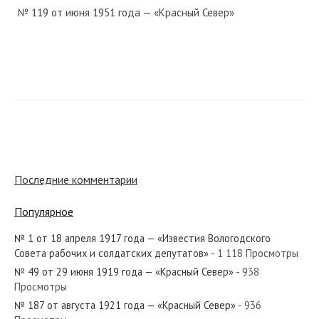
№ 119 от июня 1951 года — «Красный Север»
№ 272 от декабря 1921 года — «Красный Север»
№ 84 от апреля 1952 года — «Красный Север»
Последние комментарии
Популярное
№ 1 от 18 апреля 1917 года — «Известия Вологодского
№ 257 от декабря 1948 года — «Красный Север»
Совета рабочих и солдатских депутатов»
- 1 118 Просмотры
№ 49 от 29 июня 1919 года — «Красный Север»
- 938
Просмотры
№ 187 от августа 1921 года — «Красный Север»
- 936