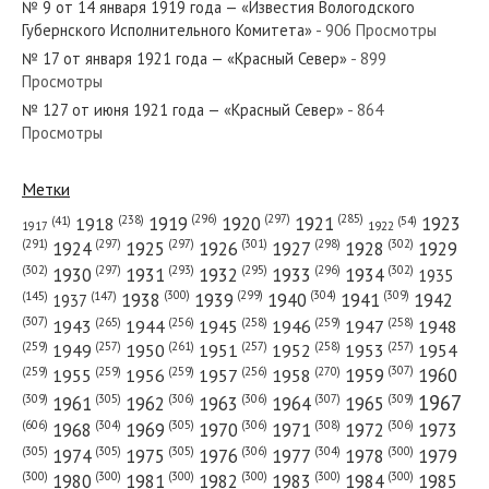
№ 9 от 14 января 1919 года — «Известия Вологодского
Губернского Исполнительного Комитета»
- 906 Просмотры
№ 17 от января 1921 года — «Красный Север»
- 899
Просмотры
№ 127 от июня 1921 года — «Красный Север»
- 864
№ 269 от ноября 1974 года — «Красный Север»
Просмотры
Метки
(296)
(297)
(285)
(238)
1919
1920
1921
1923
1918
(54)
(41)
1922
1917
№ 2 от января 1939 года — «Красный Север»
(301)
(298)
(302)
(291)
(297)
(297)
1924
1925
1926
1927
1928
1929
(302)
(302)
(297)
(293)
(295)
(296)
1930
1931
1932
1933
1934
1935
(309)
(300)
(299)
(304)
1938
1939
1940
1941
1942
(147)
(145)
1937
(307)
(265)
(256)
(258)
(259)
(258)
1943
1944
1945
1946
1947
1948
(261)
(259)
(257)
(257)
(258)
(257)
1950
1949
1951
1952
1953
1954
№ 27 от февраля 1958 года — «Красный Север»
(307)
(270)
(259)
(259)
(259)
(256)
1958
1959
1960
1955
1956
1957
1967
(309)
(305)
(306)
(306)
(307)
(309)
1961
1962
1963
1964
1965
(606)
(305)
(306)
(308)
(306)
(304)
1968
1969
1970
1971
1972
1973
(305)
(305)
(305)
(306)
(304)
(300)
1974
1975
1976
1977
1978
1979
(300)
(300)
(300)
(300)
(300)
(300)
1980
1981
1982
1983
1984
1985