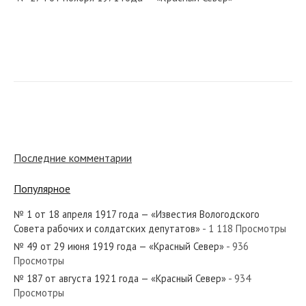
№ 167 от августа 1950 года — «Красный Север»
№ 88 от мая 1952 года — «Красный Север»
Последние комментарии
Популярное
№ 1 от 18 апреля 1917 года — «Известия Вологодского
№ 269 от декабря 1931 года — «Красный Север»
Совета рабочих и солдатских депутатов»
- 1 118 Просмотры
№ 49 от 29 июня 1919 года — «Красный Север»
- 936
Просмотры
№ 187 от августа 1921 года — «Красный Север»
- 934
Просмотры
№ 34 от февраля 1925 года — «Красный Север»