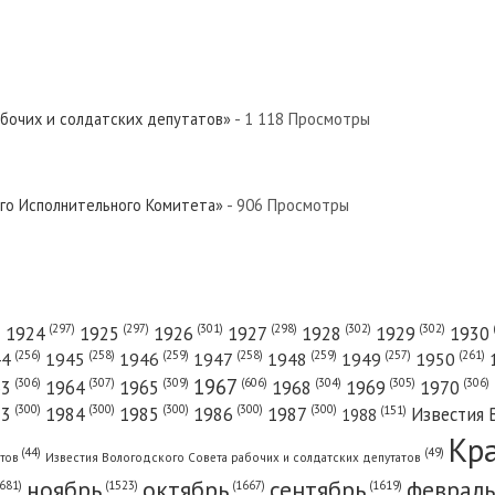
абочих и солдатских депутатов»
- 1 118 Просмотры
ого Исполнительного Комитета»
- 906 Просмотры
(301)
(298)
(302)
(302)
)
(297)
(297)
1924
1925
1926
1927
1928
1929
1930
(261)
(256)
(258)
(259)
(258)
(259)
(257)
1950
44
1945
1946
1947
1948
1949
1967
(606)
(306)
(307)
(309)
(305)
(306)
(304)
63
1964
1965
1968
1969
1970
(300)
(300)
(300)
(300)
(300)
83
1984
1985
1986
1987
Известия 
(151)
1988
Кр
(49)
(44)
атов
Известия Вологодского Совета рабочих и солдатских депутатов
ноябрь
октябрь
сентябрь
февраль
681)
(1667)
(1619)
(1523)