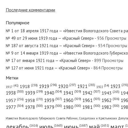
Последние комментарии
№ 10 от января 1925 года — «Красный Север»
Популярное
№ 1 от 18 апреля 1917 года — «Известия Вологодского Совета р
№ 49 от 29 июня 1919 года — «Красный Север»
- 936 Просмотры
№ 102 от мая 1977 года — «Красный Север»
№ 187 от августа 1921 года — «Красный Север»
- 934 Просмотры
№ 9 от 14 января 1919 года — «Известия Вологодского Губернск
№ 17 от января 1921 года — «Красный Север»
- 899 Просмотры
№ 127 от июня 1921 года — «Красный Север»
- 864 Просмотры
№ 183 от августа 1928 года — «Красный Север»
Метки
(296)
(297)
(291
(285)
(238)
1919
1920
1921
1923
1918
(54)
(41)
1922
1917
(309)
(307)
(300)
(299)
(304)
(265)
1938
1939
1940
1941
1942
1943
19
(307)
(309)
(305)
(306)
(270)
(256)
1958
1959
1960
1961
1962
19
1957
№ 21 от января 1958 года — «Красный Север»
(304)
(300)
(300)
(300)
(300)
(300)
1977
1978
1979
1980
1981
1982
19
Известия Вологодского Губернского Совета Рабочих, Солдатских и Крестьянских Депут
декабрь
июль
июнь
май
март
(1687)
(1
(1665)
(1651)
(1616)