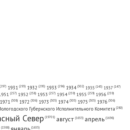
(302)
(297)
(293)
(295)
(296)
1931
1932
1933
1934
(147)
(145)
1935
1937
(257)
(258)
(257)
(259)
(259)
(259)
1951
1952
1953
1954
1955
1956
(308)
(306)
(305)
(305)
(305)
(306)
1971
1972
1973
1974
1975
1976
(280)
Вологодского Губернского Исполнительного Комитета
асный Cевер
август
апрель
(19701)
(1696)
(1653)
январь
(1655)
(1588)