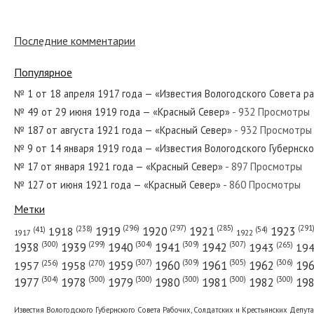
Последние комментарии
№ 51 от марта 1965 года — «Красный Север»
Популярное
№ 1 от 18 апреля 1917 года — «Известия Вологодского Совета р
№ 49 от 29 июня 1919 года — «Красный Север»
- 932 Просмотры
№ 167 от августа 1947 года — «Красный Север»
№ 187 от августа 1921 года — «Красный Север»
- 932 Просмотры
№ 9 от 14 января 1919 года — «Известия Вологодского Губернск
№ 17 от января 1921 года — «Красный Север»
- 897 Просмотры
№ 127 от июня 1921 года — «Красный Север»
- 860 Просмотры
№ 125 от июня 1923 года — «Красный Север»
Метки
(296)
(297)
(291
(285)
(238)
1919
1920
1921
1923
1918
(54)
(41)
1922
1917
(309)
(307)
(300)
(299)
(304)
(265)
1938
1939
1940
1941
1942
1943
19
(307)
(309)
(305)
(306)
(270)
(256)
1958
1959
1960
1961
1962
19
1957
№ 23 от января 1974 года — «Красный Север»
(304)
(300)
(300)
(300)
(300)
(300)
1977
1978
1979
1980
1981
1982
19
Известия Вологодского Губернского Совета Рабочих, Солдатских и Крестьянских Депут