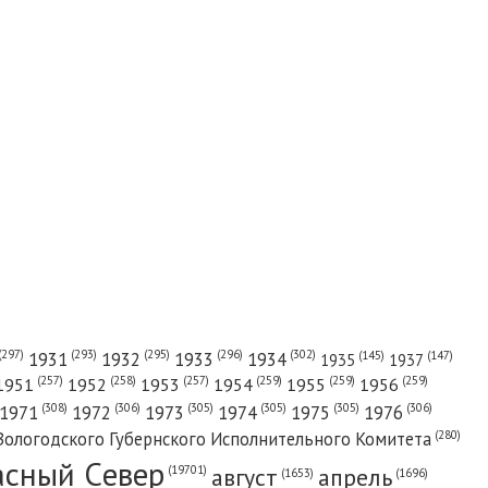
(302)
(297)
(293)
(295)
(296)
1931
1932
1933
1934
(147)
(145)
1935
1937
(257)
(258)
(257)
(259)
(259)
(259)
1951
1952
1953
1954
1955
1956
(308)
(306)
(305)
(305)
(305)
(306)
1971
1972
1973
1974
1975
1976
(280)
Вологодского Губернского Исполнительного Комитета
асный Cевер
август
апрель
(19701)
(1696)
(1653)