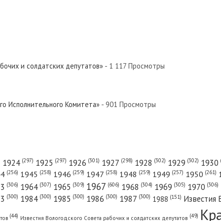
абочих и солдатских депутатов»
- 1 117 Просмотры
ого Исполнительного Комитета»
- 901 Просмотры
(301)
(298)
(302)
(302)
)
(297)
(297)
1924
1925
1926
1927
1928
1929
1930
(261)
(256)
(258)
(259)
(258)
(259)
(257)
1950
44
1945
1946
1947
1948
1949
1967
(606)
(306)
(307)
(309)
(305)
(306)
(304)
63
1964
1965
1968
1969
1970
(300)
(300)
(300)
(300)
(300)
83
1984
1985
1986
1987
Известия 
(151)
1988
Кр
(49)
(44)
атов
Известия Вологодского Совета рабочих и солдатских депутатов