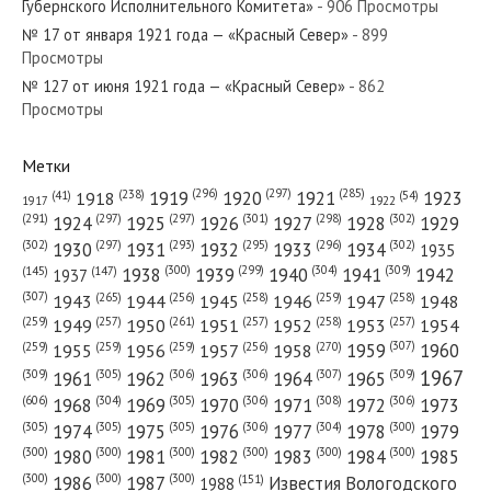
Губернского Исполнительного Комитета»
- 906 Просмотры
«Красный Север»
№ 17 от января 1921 года — «Красный Север»
- 899
Просмотры
№ 127 от июня 1921 года — «Красный Север»
№ 135 от июня 1975 года —
- 862
Просмотры
«Красный Север»
Метки
(296)
(297)
(285)
(238)
1919
1920
1921
1923
1918
(54)
(41)
1922
1917
(301)
(298)
(302)
(291)
(297)
(297)
1924
1925
1926
1927
1928
1929
(302)
(302)
(297)
(293)
(295)
(296)
1930
1931
1932
1933
1934
1935
(309)
(300)
(299)
(304)
1938
1939
1940
1941
1942
(147)
(145)
1937
(307)
(265)
(256)
(258)
(259)
(258)
1943
1944
1945
1946
1947
1948
(261)
(259)
(257)
(257)
(258)
(257)
1950
1949
1951
1952
1953
1954
(307)
(270)
(259)
(259)
(259)
(256)
1958
1959
1960
1955
1956
1957
1967
(309)
(305)
(306)
(306)
(307)
(309)
1961
1962
1963
1964
1965
(606)
(305)
(306)
(308)
(306)
(304)
1968
1969
1970
1971
1972
1973
(305)
(305)
(305)
(306)
(304)
(300)
1974
1975
1976
1977
1978
1979
(300)
(300)
(300)
(300)
(300)
(300)
1980
1981
1982
1983
1984
1985
(300)
(300)
(300)
1986
1987
Известия Вологодского
(151)
1988