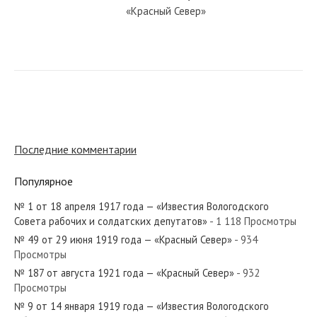
«Красный Север»
№ 204 от сентября 1984 года —
«Красный Север»
№ 55 от марта 1948 года —
«Красный Север»
Последние комментарии
Популярное
№ 62 от марта 1938 года —
«Красный Север»
№ 1 от 18 апреля 1917 года — «Известия Вологодского
Совета рабочих и солдатских депутатов»
- 1 118 Просмотры
№ 49 от 29 июня 1919 года — «Красный Север»
- 934
№ 211 от сентября 1980 года —
Просмотры
«Красный Север»
№ 187 от августа 1921 года — «Красный Север»
- 932
Просмотры
№ 9 от 14 января 1919 года — «Известия Вологодского
№ 221 от сентября 1984 года —