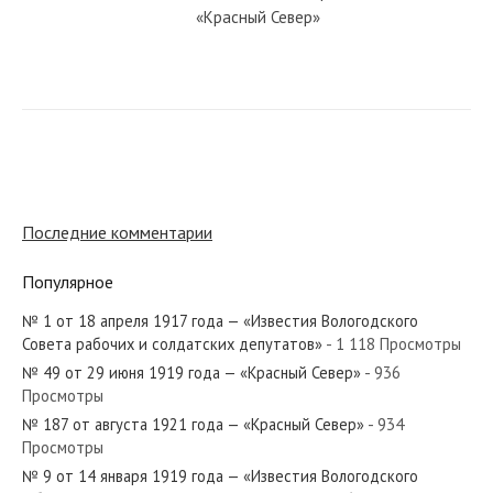
«Красный Север»
№ 30 от февраля 1927 года —
«Красный Север»
№ 169 от августа 1957 года —
«Красный Север»
Последние комментарии
Популярное
№ 141 от июня 1973 года —
«Красный Север»
№ 1 от 18 апреля 1917 года — «Известия Вологодского
Совета рабочих и солдатских депутатов»
- 1 118 Просмотры
№ 49 от 29 июня 1919 года — «Красный Север»
- 936
№ 87 от апреля 1980 года —
Просмотры
«Красный Север»
№ 187 от августа 1921 года — «Красный Север»
- 934
Просмотры
№ 9 от 14 января 1919 года — «Известия Вологодского
№ 138 от июня 1928 года —