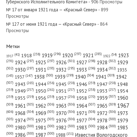
Губернского Исполнительного Комитета»
- 906 Просмотры
«Красный Север»
№ 17 от января 1921 года — «Красный Север»
- 899
Просмотры
№ 127 от июня 1921 года — «Красный Север»
№ 77 от апреля 1958 года —
- 864
Просмотры
«Красный Север»
Метки
(296)
(297)
(285)
(238)
1919
1920
1921
1923
1918
(54)
(41)
1922
1917
(301)
(298)
(302)
(291)
(297)
(297)
1924
1925
1926
1927
1928
1929
(302)
(302)
(297)
(293)
(295)
(296)
1930
1931
1932
1933
1934
1935
(309)
(300)
(299)
(304)
1938
1939
1940
1941
1942
(147)
(145)
1937
(307)
(265)
(256)
(258)
(259)
(258)
1943
1944
1945
1946
1947
1948
(261)
(259)
(257)
(257)
(258)
(257)
1950
1949
1951
1952
1953
1954
(307)
(270)
(259)
(259)
(259)
(256)
1958
1959
1960
1955
1956
1957
1967
(309)
(305)
(306)
(306)
(307)
(309)
1961
1962
1963
1964
1965
(606)
(305)
(306)
(308)
(306)
(304)
1968
1969
1970
1971
1972
1973
(305)
(305)
(305)
(306)
(304)
(300)
1974
1975
1976
1977
1978
1979
(300)
(300)
(300)
(300)
(300)
(300)
1980
1981
1982
1983
1984
1985
(300)
(300)
(300)
1986
1987
Известия Вологодского
(151)
1988