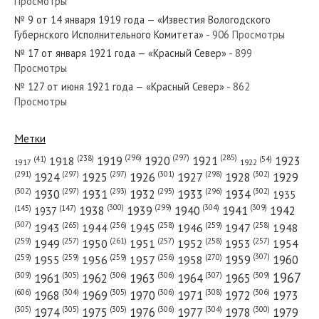
Просмотры
№ 9 от 14 января 1919 года — «Известия Вологодского
№ 244 от декабря 1955 года —
Губернского Исполнительного Комитета»
- 906 Просмотры
«Красный Север»
№ 17 от января 1921 года — «Красный Север»
- 899
Просмотры
№ 150 от июня 1970 года —
№ 127 от июня 1921 года — «Красный Север»
- 862
Просмотры
«Красный Север»
Метки
(296)
(297)
(285)
(238)
1919
1920
1921
1923
1918
(54)
(41)
1922
1917
(301)
(298)
(302)
(291)
(297)
(297)
1924
1925
1926
1927
1928
1929
(302)
(302)
(297)
(293)
(295)
(296)
1930
1931
1932
1933
1934
1935
(309)
(300)
(299)
(304)
1938
1939
1940
1941
1942
(147)
(145)
1937
(307)
(265)
(256)
(258)
(259)
(258)
1943
1944
1945
1946
1947
1948
(261)
(259)
(257)
(257)
(258)
(257)
1950
1949
1951
1952
1953
1954
(307)
(270)
(259)
(259)
(259)
(256)
1958
1959
1960
1955
1956
1957
1967
(309)
(305)
(306)
(306)
(307)
(309)
1961
1962
1963
1964
1965
(606)
(305)
(306)
(308)
(306)
(304)
1968
1969
1970
1971
1972
1973
(305)
(305)
(305)
(306)
(304)
(300)
1974
1975
1976
1977
1978
1979