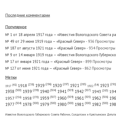
Последние комментарии
№ 89 от мая 1948 года — «Красный Север»
Популярное
№ 1 от 18 апреля 1917 года — «Известия Вологодского Совета р
№ 49 от 29 июня 1919 года — «Красный Север»
- 936 Просмотры
№ 210 от сентября 1940 года — «Красный Север»
№ 187 от августа 1921 года — «Красный Север»
- 934 Просмотры
№ 9 от 14 января 1919 года — «Известия Вологодского Губернск
№ 17 от января 1921 года — «Красный Север»
- 899 Просмотры
№ 127 от июня 1921 года — «Красный Север»
- 862 Просмотры
№ 73 от марта 1986 года — «Красный Север»
Метки
(296)
(297)
(291
(285)
(238)
1919
1920
1921
1923
1918
(54)
(41)
1922
1917
(309)
(307)
(300)
(299)
(304)
(265)
1938
1939
1940
1941
1942
1943
19
(307)
(309)
(305)
(306)
(270)
(256)
1958
1959
1960
1961
1962
19
1957
№ 297 от декабря 1965 года — «Красный Север»
(304)
(300)
(300)
(300)
(300)
(300)
1977
1978
1979
1980
1981
1982
19
Известия Вологодского Губернского Совета Рабочих, Солдатских и Крестьянских Депут