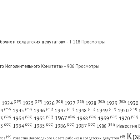
абочих и солдатских депутатов»
- 1 118 Просмотры
ого Исполнительного Комитета»
- 906 Просмотры
(301)
(298)
(302)
(302)
)
(297)
(297)
1924
1925
1926
1927
1928
1929
1930
(261)
(256)
(258)
(259)
(258)
(259)
(257)
1950
44
1945
1946
1947
1948
1949
1967
(606)
(306)
(307)
(309)
(305)
(306)
(304)
63
1964
1965
1968
1969
1970
(300)
(300)
(300)
(300)
(300)
83
1984
1985
1986
1987
Известия 
(151)
1988
Кр
(49)
(44)
атов
Известия Вологодского Совета рабочих и солдатских депутатов