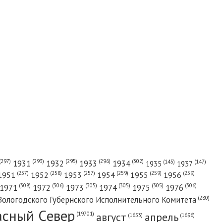
(302)
(297)
(293)
(295)
(296)
1931
1932
1933
1934
(147)
(145)
1935
1937
(257)
(258)
(257)
(259)
(259)
(259)
1951
1952
1953
1954
1955
1956
(308)
(306)
(305)
(305)
(305)
(306)
1971
1972
1973
1974
1975
1976
(280)
Вологодского Губернского Исполнительного Комитета
асный Cевер
август
апрель
(19701)
(1696)
(1653)