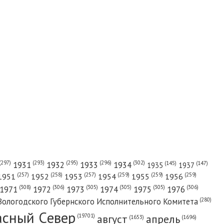
(302)
(297)
(293)
(295)
(296)
1931
1932
1933
1934
(147)
(145)
1935
1937
(257)
(258)
(257)
(259)
(259)
(259)
1951
1952
1953
1954
1955
1956
(308)
(306)
(305)
(305)
(305)
(306)
1971
1972
1973
1974
1975
1976
(280)
Вологодского Губернского Исполнительного Комитета
асный Cевер
август
апрель
(19701)
(1696)
(1653)