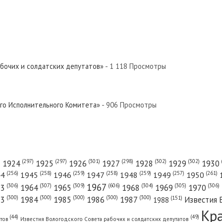
абочих и солдатских депутатов»
- 1 118 Просмотры
ского Исполнительного Комитета»...
ого Исполнительного Комитета»
- 906 Просмотры
(301)
(298)
(302)
(302)
)
(297)
(297)
1924
1925
1926
1927
1928
1929
1930
(261)
(256)
(258)
(259)
(258)
(259)
(257)
1950
44
1945
1946
1947
1948
1949
1967
(606)
(306)
(307)
(309)
(305)
(306)
(304)
63
1964
1965
1968
1969
1970
(300)
(300)
(300)
(300)
(300)
83
1984
1985
1986
1987
Известия 
(151)
1988
Кр
(49)
(44)
атов
Известия Вологодского Совета рабочих и солдатских депутатов