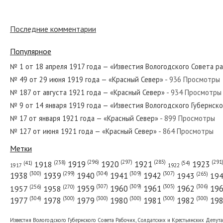
Последние комментарии
№ 215 от сентября 1969 года — «Красный Север»
Популярное
№ 1 от 18 апреля 1917 года — «Известия Вологодского Совета р
№ 49 от 29 июня 1919 года — «Красный Север»
- 936 Просмотры
№ 87 от 19 апреля 1919 года — «Известия Вологодского Губерн
№ 187 от августа 1921 года — «Красный Север»
- 934 Просмотры
№ 9 от 14 января 1919 года — «Известия Вологодского Губернск
№ 17 от января 1921 года — «Красный Север»
- 899 Просмотры
№ 127 от июня 1921 года — «Красный Север»
- 864 Просмотры
№ 154 от июля 1942 года — «Красный Север»
Метки
(296)
(297)
(291
(285)
(238)
1919
1920
1921
1923
1918
(54)
(41)
1922
1917
(309)
(307)
(300)
(299)
(304)
(265)
1938
1939
1940
1941
1942
1943
19
(307)
(309)
(305)
(306)
(270)
(256)
1958
1959
1960
1961
1962
19
1957
№ 73 от марта 1987 года — «Красный Север»
(304)
(300)
(300)
(300)
(300)
(300)
1977
1978
1979
1980
1981
1982
19
Известия Вологодского Губернского Совета Рабочих, Солдатских и Крестьянских Депут