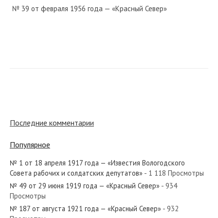
№ 39 от февраля 1956 года — «Красный Север»
№ 10 от января 1981 года — «Красный Север»
№ 30 от февраля 1967 года — «Красный Север»
Последние комментарии
Популярное
№ 1 от 18 апреля 1917 года — «Известия Вологодского
№ 81 от апреля 1958 года — «Красный Север»
Совета рабочих и солдатских депутатов»
- 1 118 Просмотры
№ 49 от 29 июня 1919 года — «Красный Север»
- 934
Просмотры
№ 187 от августа 1921 года — «Красный Север»
- 932