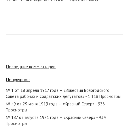
№ 113 от мая 1967 года — «Красный Север»
№ 38 от февраля 1955 года — «Красный Север»
Последние комментарии
Популярное
№ 1 от 18 апреля 1917 года — «Известия Вологодского
№ 24 от февраля 1947 года — «Красный Север»
Совета рабочих и солдатских депутатов»
- 1 118 Просмотры
№ 49 от 29 июня 1919 года — «Красный Север»
- 936
Просмотры
№ 187 от августа 1921 года — «Красный Север»
- 934
Просмотры
№ 204 от августа 1969 года — «Красный Север»