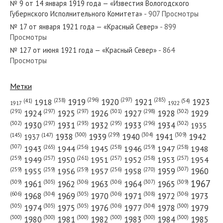
№ 9 от 14 января 1919 года — «Известия Вологодского
Губернского Исполнительного Комитета»
- 907 Просмотры
№ 17 от января 1921 года — «Красный Север»
- 899
Просмотры
№ 127 от июня 1921 года — «Красный Север»
- 864
№ 242 от октября 1927 года — «Красный Север»
Просмотры
Метки
(296)
(297)
(285)
(238)
1919
1920
1921
1923
1918
(54)
(41)
1922
1917
№ 242 от октября 1967 года — «Красный Север»
(301)
(298)
(302)
(291)
(297)
(297)
1924
1925
1926
1927
1928
1929
(302)
(302)
(297)
(293)
(295)
(296)
1930
1931
1932
1933
1934
1935
(309)
(300)
(299)
(304)
1938
1939
1940
1941
1942
(147)
(145)
1937
(307)
(265)
(256)
(258)
(259)
(258)
1943
1944
1945
1946
1947
1948
(261)
(259)
(257)
(257)
(258)
(257)
1950
1949
1951
1952
1953
1954
№ 221 от сентября 1938 года — «Красный Север»
(307)
(270)
(259)
(259)
(259)
(256)
1958
1959
1960
1955
1956
1957
1967
(309)
(305)
(306)
(306)
(307)
(309)
1961
1962
1963
1964
1965
(606)
(305)
(306)
(308)
(306)
(304)
1968
1969
1970
1971
1972
1973
(305)
(305)
(305)
(306)
(304)
(300)
1974
1975
1976
1977
1978
1979
(300)
(300)
(300)
(300)
(300)
(300)
1980
1981
1982
1983
1984
1985