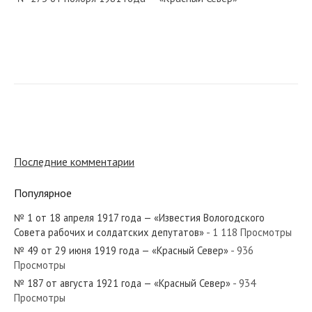
№ 188 от августа 1965 года — «Красный Север»
№ 16 от января 1958 года — «Красный Север»
Последние комментарии
Популярное
№ 1 от 18 апреля 1917 года — «Известия Вологодского
№ 135 от июля 1949 года — «Красный Север»
Совета рабочих и солдатских депутатов»
- 1 118 Просмотры
№ 49 от 29 июня 1919 года — «Красный Север»
- 936
Просмотры
№ 187 от августа 1921 года — «Красный Север»
- 934
Просмотры
№ 12 от января 1967 года — «Красный Север»