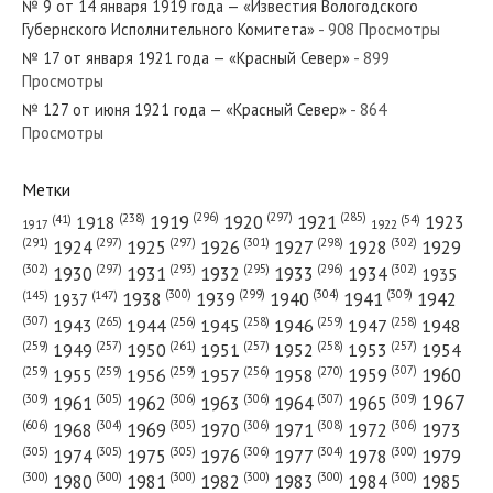
№ 9 от 14 января 1919 года — «Известия Вологодского
Губернского Исполнительного Комитета»
- 908 Просмотры
№ 17 от января 1921 года — «Красный Север»
- 899
Просмотры
№ 127 от июня 1921 года — «Красный Север»
- 864
№ 190 от августа 1933 года — «Красный Север»
Просмотры
Метки
(296)
(297)
(285)
(238)
1919
1920
1921
1923
1918
(54)
(41)
1922
1917
№ 206 от сентября 1925 года — «Красный Север»
(301)
(298)
(302)
(291)
(297)
(297)
1924
1925
1926
1927
1928
1929
(302)
(302)
(297)
(293)
(295)
(296)
1930
1931
1932
1933
1934
1935
(309)
(300)
(299)
(304)
1938
1939
1940
1941
1942
(147)
(145)
1937
(307)
(265)
(256)
(258)
(259)
(258)
1943
1944
1945
1946
1947
1948
(261)
(259)
(257)
(257)
(258)
(257)
1950
1949
1951
1952
1953
1954
№ 192 от августа 1963 года — «Красный Север»
(307)
(270)
(259)
(259)
(259)
(256)
1958
1959
1960
1955
1956
1957
1967
(309)
(305)
(306)
(306)
(307)
(309)
1961
1962
1963
1964
1965
(606)
(305)
(306)
(308)
(306)
(304)
1968
1969
1970
1971
1972
1973
(305)
(305)
(305)
(306)
(304)
(300)
1974
1975
1976
1977
1978
1979
(300)
(300)
(300)
(300)
(300)
(300)
1980
1981
1982
1983
1984
1985