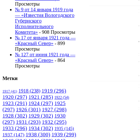
Просмотры
№ 9 от 14 января 1919 года
— «Известия Вологодского
Губернского
Исполнительного
Комитета»
- 908 Просмотры
№ 17 от января 1921 года —
«Красный Север»
- 899
Просмотры
№ 127 от июня 1921 года —
«Красный Север»
- 864
Просмотры
Метки
1919
(296)
1918
(238)
1917
(41)
1920
(297)
1921
(285)
1922
(54)
1923
(291)
1924
(297)
1925
(297)
1926
(301)
1927
(298)
1928
(302)
1929
(302)
1930
(297)
1931
(293)
1932
(295)
1933
(296)
1934
(302)
1935
(145)
1938
(300)
1939
(299)
1937
(147)