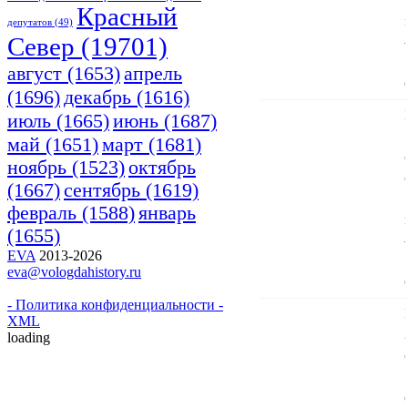
Красный
депутатов
(49)
Cевер
(19701)
апрель
август
(1653)
(1696)
декабрь
(1616)
июнь
(1687)
июль
(1665)
март
(1681)
май
(1651)
ноябрь
(1523)
октябрь
(1667)
сентябрь
(1619)
февраль
(1588)
январь
(1655)
EVA
2013-2026
eva@vologdahistory.ru
- Политика конфиденциальности -
XML
loading