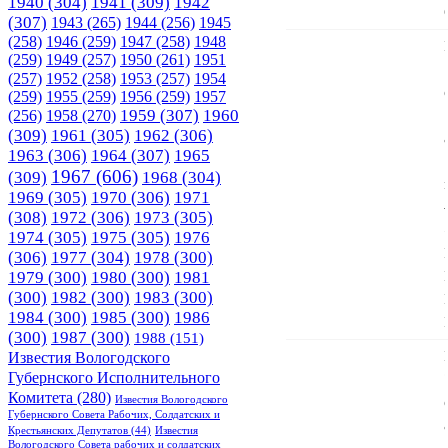
1940
(304)
1941
(309)
1942
(307)
1943
(265)
1944
(256)
1945
(258)
1946
(259)
1947
(258)
1948
(259)
1949
(257)
1950
(261)
1951
(257)
1952
(258)
1953
(257)
1954
(259)
1955
(259)
1956
(259)
1957
1958
(270)
1959
(307)
1960
(256)
(309)
1961
(305)
1962
(306)
1963
(306)
1964
(307)
1965
1967
(606)
(309)
1968
(304)
1969
(305)
1970
(306)
1971
(308)
1972
(306)
1973
(305)
1974
(305)
1975
(305)
1976
(306)
1977
(304)
1978
(300)
1979
(300)
1980
(300)
1981
(300)
1982
(300)
1983
(300)
1984
(300)
1985
(300)
1986
(300)
1987
(300)
1988
(151)
Известия Вологодского
Губернского Исполнительного
Комитета
(280)
Известия Вологодского
Губернского Совета Рабочих, Солдатских и
Крестьянских Депутатов
(44)
Известия
Вологодского Совета рабочих и солдатских