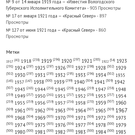
№ 9 от 14 января 1919 года — «Известия Вологодского
Губернского Исполнительного Комитета»
- 903 Просмотры
№ 17 от января 1921 года — «Красный Север»
- 897
Просмотры
№ 127 от июня 1921 года — «Красный Север»
- 860
№ 58 от марта 1935 года — «Красный Север»
Просмотры
Метки
(296)
(297)
(285)
(238)
1919
1920
1921
1923
1918
(54)
(41)
1922
1917
№ 269 от декабря 1958 года — «Красный Север»
(301)
(298)
(302)
(291)
(297)
(297)
1924
1925
1926
1927
1928
1929
(302)
(302)
(297)
(293)
(295)
(296)
1930
1931
1932
1933
1934
1935
(309)
(300)
(299)
(304)
1938
1939
1940
1941
1942
(147)
(145)
1937
(307)
(265)
(256)
(258)
(259)
(258)
1943
1944
1945
1946
1947
1948
(261)
(259)
(257)
(257)
(258)
(257)
1950
1949
1951
1952
1953
1954
№ 189 от 16 декабря 1919 года — «Красный Север»
(307)
(270)
(259)
(259)
(259)
(256)
1958
1959
1960
1955
1956
1957
1967
(309)
(305)
(306)
(306)
(307)
(309)
1961
1962
1963
1964
1965
(606)
(305)
(306)
(308)
(306)
(304)
1968
1969
1970
1971
1972
1973
(305)
(305)
(305)
(306)
(304)
(300)
1974
1975
1976
1977
1978
1979
(300)
(300)
(300)
(300)
(300)
(300)
1980
1981
1982
1983
1984
1985