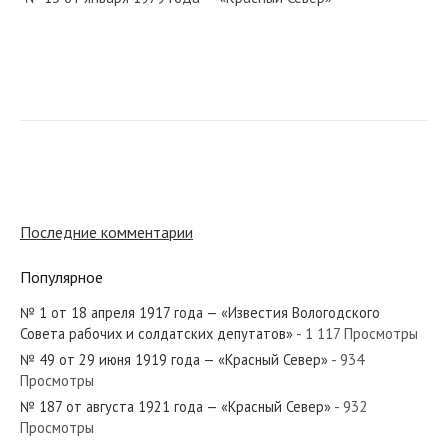
№ 196 от августа 1960 года — «Красный Север»
№ 55 от марта 1974 года — «Красный Север»
Последние комментарии
Популярное
№ 1 от 18 апреля 1917 года — «Известия Вологодского
№ 153 от июля 1968 года — «Красный Север»
Совета рабочих и солдатских депутатов»
- 1 117 Просмотры
№ 49 от 29 июня 1919 года — «Красный Север»
- 934
Просмотры
№ 187 от августа 1921 года — «Красный Север»
- 932
Просмотры
№ 237 от октября 1960 года — «Красный Север»