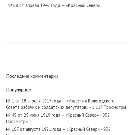
№ 88 от апреля 1942 года — «Красный Север»
№ 52 от марта 1930 года — «Красный Север»
№ 96 от 27 августа 1919 года — «Красный Север»
Последние комментарии
Популярное
№ 1 от 18 апреля 1917 года — «Известия Вологодского
№ 151 от июня 1960 года — «Красный Север»
Совета рабочих и солдатских депутатов»
- 1 117 Просмотры
№ 49 от 29 июня 1919 года — «Красный Север»
- 932
Просмотры
№ 187 от августа 1921 года — «Красный Север»
- 932