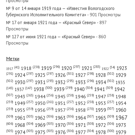
Просмотры
№ 84 от апреля 1955 года — «Красный Север»
№ 9 от 14 января 1919 года — «Известия Вологодского
Губернского Исполнительного Комитета»
- 901 Просмотры
№ 17 от января 1921 года — «Красный Север»
- 897
Просмотры
№ 127 от июня 1921 года — «Красный Север»
- 860
№ 120 от мая 1935 года — «Красный Север»
Просмотры
Метки
(296)
(297)
(285)
(238)
1919
1920
1921
1923
1918
(54)
(41)
1922
1917
№ 68 от марта 1924 года — «Красный Север»
(301)
(298)
(302)
(291)
(297)
(297)
1924
1925
1926
1927
1928
1929
(302)
(302)
(297)
(293)
(295)
(296)
1930
1931
1932
1933
1934
1935
(309)
(300)
(299)
(304)
1938
1939
1940
1941
1942
(147)
(145)
1937
(307)
(265)
(256)
(258)
(259)
(258)
1943
1944
1945
1946
1947
1948
(261)
(259)
(257)
(257)
(258)
(257)
1950
1949
1951
1952
1953
1954
№ 106 от мая 1926 года — «Красный Север»
(307)
(270)
(259)
(259)
(259)
(256)
1958
1959
1960
1955
1956
1957
1967
(309)
(305)
(306)
(306)
(307)
(309)
1961
1962
1963
1964
1965
(606)
(305)
(306)
(308)
(306)
(304)
1968
1969
1970
1971
1972
1973
(305)
(305)
(305)
(306)
(304)
(300)
1974
1975
1976
1977
1978
1979