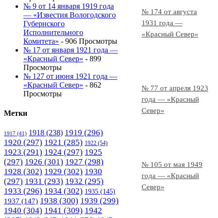
№ 9 от 14 января 1919 года
№ 174 от августа
— «Известия Вологодского
1931 года —
Губернского
Исполнительного
«Красный Север»
Комитета»
- 906 Просмотры
№ 17 от января 1921 года —
«Красный Север»
- 899
Просмотры
№ 127 от июня 1921 года —
«Красный Север»
- 862
№ 77 от апреля 1923
Просмотры
года — «Красный
Север»
Метки
1919
(296)
1918
(238)
1917
(41)
1920
(297)
1921
(285)
1922
(54)
1923
(291)
1924
(297)
1925
(297)
1926
(301)
1927
(298)
№ 105 от мая 1949
1928
(302)
1929
(302)
1930
года — «Красный
(297)
1931
(293)
1932
(295)
Север»
1933
(296)
1934
(302)
1935
(145)
1938
(300)
1939
(299)
1937
(147)
1940
(304)
1941
(309)
1942