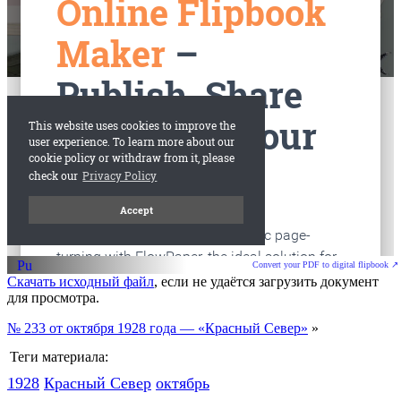
старые газеты
Вологда
Convert your PDF to digital flipbook ↗
Скачать исходный файл
, если не удаётся загрузить документ
для просмотра.
№ 233 от октября 1928 года — «Красный Север»
»
Теги материала:
1928
Красный Cевер
октябрь