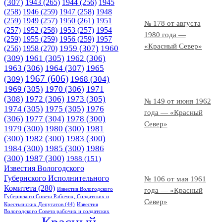
(307)
1943
(265)
1944
(256)
1945
(258)
1946
(259)
1947
(258)
1948
(259)
1949
(257)
1950
(261)
1951
№ 178 от августа
(257)
1952
(258)
1953
(257)
1954
1980 года —
(259)
1955
(259)
1956
(259)
1957
«Красный Север»
1958
(270)
1959
(307)
1960
(256)
(309)
1961
(305)
1962
(306)
1963
(306)
1964
(307)
1965
1967
(606)
(309)
1968
(304)
1969
(305)
1970
(306)
1971
(308)
1972
(306)
1973
(305)
№ 149 от июня 1962
1974
(305)
1975
(305)
1976
года — «Красный
(306)
1977
(304)
1978
(300)
Север»
1979
(300)
1980
(300)
1981
(300)
1982
(300)
1983
(300)
1984
(300)
1985
(300)
1986
(300)
1987
(300)
1988
(151)
Известия Вологодского
Губернского Исполнительного
№ 106 от мая 1961
Комитета
(280)
Известия Вологодского
года — «Красный
Губернского Совета Рабочих, Солдатских и
Север»
Крестьянских Депутатов
(44)
Известия
Вологодского Совета рабочих и солдатских
Красный