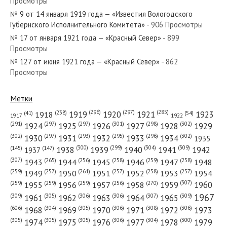
Просмотры
№ 9 от 14 января 1919 года — «Известия Вологодского
№ 270 от ноября 1924 года —
Губернского Исполнительного Комитета»
- 906 Просмотры
«Красный Север»
№ 17 от января 1921 года — «Красный Север»
- 899
Просмотры
№ 120 от мая 1975 года — «Красный
№ 127 от июня 1921 года — «Красный Север»
- 862
Просмотры
Север»
Метки
(296)
(297)
(285)
(238)
1919
1920
1921
1923
1918
(54)
(41)
1922
1917
(301)
(298)
(302)
(291)
(297)
(297)
1924
1925
1926
1927
1928
1929
(302)
(302)
(297)
(293)
(295)
(296)
1930
1931
1932
1933
1934
1935
(309)
(300)
(299)
(304)
1938
1939
1940
1941
1942
(147)
(145)
1937
(307)
(265)
(256)
(258)
(259)
(258)
1943
1944
1945
1946
1947
1948
(261)
(259)
(257)
(257)
(258)
(257)
1950
1949
1951
1952
1953
1954
(307)
(270)
(259)
(259)
(259)
(256)
1958
1959
1960
1955
1956
1957
1967
(309)
(305)
(306)
(306)
(307)
(309)
1961
1962
1963
1964
1965
(606)
(305)
(306)
(308)
(306)
(304)
1968
1969
1970
1971
1972
1973
(305)
(305)
(305)
(306)
(304)
(300)
1974
1975
1976
1977
1978
1979