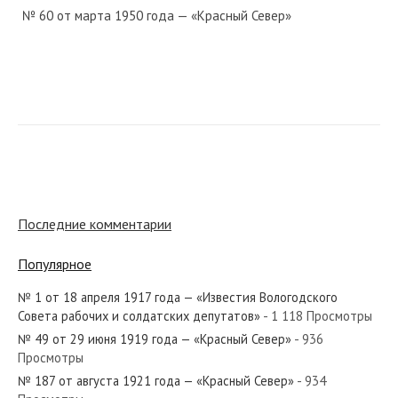
№ 60 от марта 1950 года — «Красный Север»
№ 129 от июля 1952 года — «Красный Север»
№ 211 от октября 1952 года — «Красный Север»
Последние комментарии
Популярное
№ 1 от 18 апреля 1917 года — «Известия Вологодского
№ 167 от июля 1985 года — «Красный Север»
Совета рабочих и солдатских депутатов»
- 1 118 Просмотры
№ 49 от 29 июня 1919 года — «Красный Север»
- 936
Просмотры
№ 187 от августа 1921 года — «Красный Север»
- 934