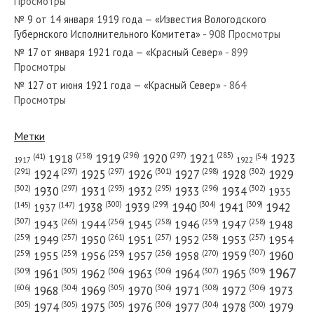
Просмотры
№ 271 от ноября 1927 года — «Красный Север»
№ 9 от 14 января 1919 года — «Известия Вологодского
Губернского Исполнительного Комитета»
- 908 Просмотры
№ 17 от января 1921 года — «Красный Север»
- 899
Просмотры
№ 127 от июня 1921 года — «Красный Север»
- 864
№ 173 от июля 1962 года — «Красный Север»
Просмотры
Метки
(296)
(297)
(285)
(238)
1919
1920
1921
1923
1918
(54)
(41)
1922
1917
№ 138 от июля 1951 года — «Красный Север»
(301)
(298)
(302)
(291)
(297)
(297)
1924
1925
1926
1927
1928
1929
(302)
(302)
(297)
(293)
(295)
(296)
1930
1931
1932
1933
1934
1935
(309)
(300)
(299)
(304)
1938
1939
1940
1941
1942
(147)
(145)
1937
(307)
(265)
(256)
(258)
(259)
(258)
1943
1944
1945
1946
1947
1948
(261)
(259)
(257)
(257)
(258)
(257)
1950
1949
1951
1952
1953
1954
№ 302 от декабря 1968 года — «Красный Север»
(307)
(270)
(259)
(259)
(259)
(256)
1958
1959
1960
1955
1956
1957
1967
(309)
(305)
(306)
(306)
(307)
(309)
1961
1962
1963
1964
1965
(606)
(305)
(306)
(308)
(306)
(304)
1968
1969
1970
1971
1972
1973
(305)
(305)
(305)
(306)
(304)
(300)
1974
1975
1976
1977
1978
1979