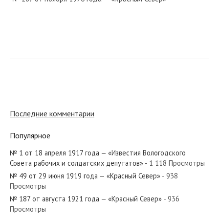
№ 100 от мая 1933 года — «Красный Север»
№ 3 от января 1982 года — «Красный Север»
Последние комментарии
Популярное
№ 1 от 18 апреля 1917 года — «Известия Вологодского
№ 13 от января 1933 года — «Красный Север»
Совета рабочих и солдатских депутатов»
- 1 118 Просмотры
№ 49 от 29 июня 1919 года — «Красный Север»
- 938
Просмотры
№ 187 от августа 1921 года — «Красный Север»
- 936
Просмотры
№ 222 от ноября 1945 года — «Красный Север»