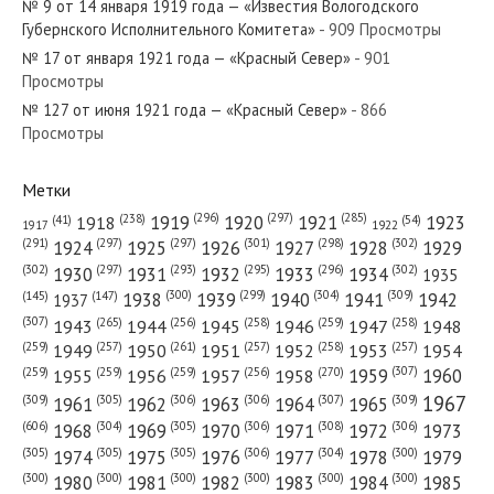
№ 9 от 14 января 1919 года — «Известия Вологодского
Губернского Исполнительного Комитета»
- 909 Просмотры
№ 17 от января 1921 года — «Красный Север»
- 901
Просмотры
№ 127 от июня 1921 года — «Красный Север»
- 866
№ 255 от декабря 1958 года — «Красный Север»
Просмотры
Метки
(296)
(297)
(285)
(238)
1919
1920
1921
1923
1918
(54)
(41)
1922
1917
№ 181 от сентября 1945 года — «Красный Север»
(301)
(298)
(302)
(291)
(297)
(297)
1924
1925
1926
1927
1928
1929
(302)
(302)
(297)
(293)
(295)
(296)
1930
1931
1932
1933
1934
1935
(309)
(300)
(299)
(304)
1938
1939
1940
1941
1942
(147)
(145)
1937
(307)
(265)
(256)
(258)
(259)
(258)
1943
1944
1945
1946
1947
1948
(261)
(259)
(257)
(257)
(258)
(257)
1950
1949
1951
1952
1953
1954
№ 190 от августа 1963 года — «Красный Север»
(307)
(270)
(259)
(259)
(259)
(256)
1958
1959
1960
1955
1956
1957
1967
(309)
(305)
(306)
(306)
(307)
(309)
1961
1962
1963
1964
1965
(606)
(305)
(306)
(308)
(306)
(304)
1968
1969
1970
1971
1972
1973
(305)
(305)
(305)
(306)
(304)
(300)
1974
1975
1976
1977
1978
1979
(300)
(300)
(300)
(300)
(300)
(300)
1980
1981
1982
1983
1984
1985