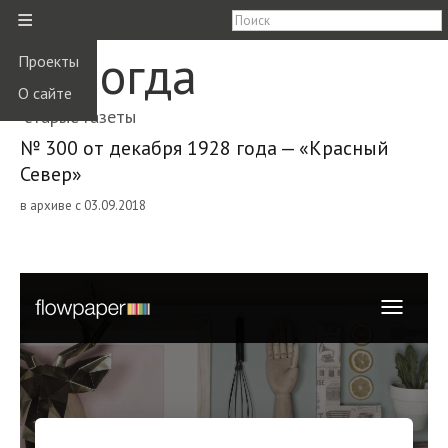
≡
Вологда
Проекты
О сайте
старые газеты
№ 300 от декабря 1928 года — «Красный
Север»
в архиве с 03.09.2018