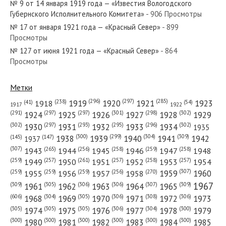
№ 9 от 14 января 1919 года — «Известия Вологодского
Губернского Исполнительного Комитета»
- 906 Просмотры
№ 17 от января 1921 года — «Красный Север»
- 899
Просмотры
№ 127 от июня 1921 года — «Красный Север»
- 864
№ 121 от мая 1967 года — «Красный Север»
Просмотры
Метки
(296)
(297)
(285)
(238)
1919
1920
1921
1923
1918
(54)
(41)
1922
1917
№ 153 от июля 1928 года — «Красный Север»
(301)
(298)
(302)
(291)
(297)
(297)
1924
1925
1926
1927
1928
1929
(302)
(302)
(297)
(293)
(295)
(296)
1930
1931
1932
1933
1934
1935
(309)
(300)
(299)
(304)
1938
1939
1940
1941
1942
(147)
(145)
1937
(307)
(265)
(256)
(258)
(259)
(258)
1943
1944
1945
1946
1947
1948
(261)
(259)
(257)
(257)
(258)
(257)
1950
1949
1951
1952
1953
1954
№ 251 от декабря 1945 года — «Красный Север»
(307)
(270)
(259)
(259)
(259)
(256)
1958
1959
1960
1955
1956
1957
1967
(309)
(305)
(306)
(306)
(307)
(309)
1961
1962
1963
1964
1965
(606)
(305)
(306)
(308)
(306)
(304)
1968
1969
1970
1971
1972
1973
(305)
(305)
(305)
(306)
(304)
(300)
1974
1975
1976
1977
1978
1979
(300)
(300)
(300)
(300)
(300)
(300)
1980
1981
1982
1983
1984
1985