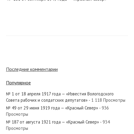
№ 218 от сентября 1985 года — «Красный Север»
№ 239 от декабря 1955 года — «Красный Север»
Последние комментарии
Популярное
№ 1 от 18 апреля 1917 года — «Известия Вологодского
№ 74 от марта 1973 года — «Красный Север»
Совета рабочих и солдатских депутатов»
- 1 118 Просмотры
№ 49 от 29 июня 1919 года — «Красный Север»
- 936
Просмотры
№ 187 от августа 1921 года — «Красный Север»
- 934
Просмотры
№ 77 от апреля 1952 года — «Красный Север»