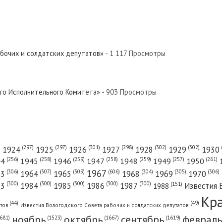
абочих и солдатских депутатов»
- 1 117 Просмотры
ого Исполнительного Комитета»
- 903 Просмотры
(301)
(298)
(302)
(302)
)
(297)
(297)
1924
1925
1926
1927
1928
1929
1930
(261)
(256)
(258)
(259)
(258)
(259)
(257)
1950
44
1945
1946
1947
1948
1949
1967
(606)
(306)
(307)
(309)
(305)
(306)
(304)
63
1964
1965
1968
1969
1970
(300)
(300)
(300)
(300)
(300)
83
1984
1985
1986
1987
Известия 
(151)
1988
Кр
(49)
(44)
атов
Известия Вологодского Совета рабочих и солдатских депутатов
ноябрь
октябрь
сентябрь
февраль
681)
(1667)
(1619)
(1523)