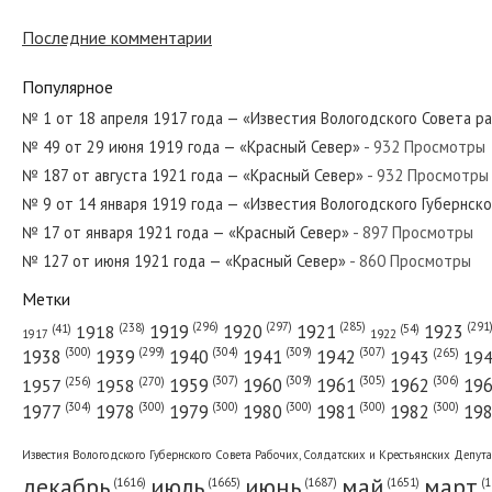
Последние комментарии
№ 12 от января 1939 года — «Красный Север»
Популярное
№ 1 от 18 апреля 1917 года — «Известия Вологодского Совета р
№ 49 от 29 июня 1919 года — «Красный Север»
- 932 Просмотры
№ 295 от декабря 1983 года — «Красный Север»
№ 187 от августа 1921 года — «Красный Север»
- 932 Просмотры
№ 9 от 14 января 1919 года — «Известия Вологодского Губернск
№ 17 от января 1921 года — «Красный Север»
- 897 Просмотры
№ 127 от июня 1921 года — «Красный Север»
- 860 Просмотры
№ 72 от марта 1963 года — «Красный Север»
Метки
(296)
(297)
(291
(285)
(238)
1919
1920
1921
1923
1918
(54)
(41)
1922
1917
(309)
(307)
(300)
(299)
(304)
(265)
1938
1939
1940
1941
1942
1943
19
(307)
(309)
(305)
(306)
(270)
(256)
1958
1959
1960
1961
1962
19
1957
№ 68 от апреля 1955 года — «Красный Север»
(304)
(300)
(300)
(300)
(300)
(300)
1977
1978
1979
1980
1981
1982
19
Известия Вологодского Губернского Совета Рабочих, Солдатских и Крестьянских Депут
декабрь
июль
июнь
май
март
(1687)
(1
(1665)
(1651)
(1616)