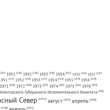
(302)
(297)
(293)
(295)
(296)
1931
1932
1933
1934
(147)
(145)
1935
1937
(257)
(258)
(257)
(259)
(259)
(259)
1951
1952
1953
1954
1955
1956
(308)
(306)
(305)
(305)
(305)
(306)
1971
1972
1973
1974
1975
1976
(280)
Вологодского Губернского Исполнительного Комитета
асный Cевер
август
апрель
(19701)
(1696)
(1653)
январь
(1655)
(1588)