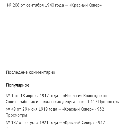
№ 206 от сентября 1940 года — «Красный Север»
№ 75 от марта 1970 года — «Красный Север»
№ 191 от августа 1970 года — «Красный Север»
Последние комментарии
Популярное
№ 1 от 18 апреля 1917 года — «Известия Вологодского
№ 240 от октября 1964 года — «Красный Север»
Совета рабочих и солдатских депутатов»
- 1 117 Просмотры
№ 49 от 29 июня 1919 года — «Красный Север»
- 932
Просмотры
№ 187 от августа 1921 года — «Красный Север»
- 932