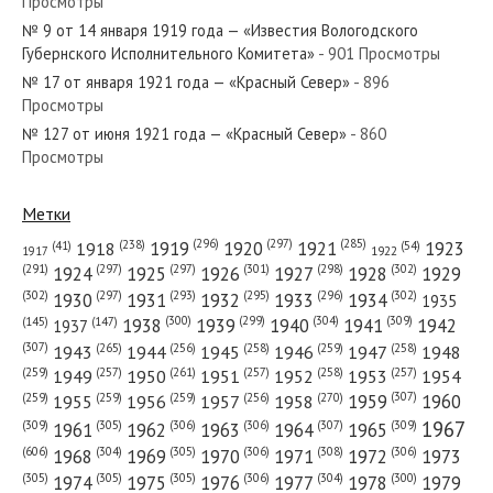
Просмотры
№ 123 от мая 1964 года — «Красный Север»
№ 9 от 14 января 1919 года — «Известия Вологодского
Губернского Исполнительного Комитета»
- 901 Просмотры
№ 17 от января 1921 года — «Красный Север»
- 896
Просмотры
№ 127 от июня 1921 года — «Красный Север»
- 860
№ 280 от ноября 1972 года — «Красный Север»
Просмотры
Метки
(296)
(297)
(285)
(238)
1919
1920
1921
1923
1918
(54)
(41)
1922
1917
№ 126 от июня 1925 года — «Красный Север»
(301)
(298)
(302)
(291)
(297)
(297)
1924
1925
1926
1927
1928
1929
(302)
(302)
(297)
(293)
(295)
(296)
1930
1931
1932
1933
1934
1935
(309)
(300)
(299)
(304)
1938
1939
1940
1941
1942
(147)
(145)
1937
(307)
(265)
(256)
(258)
(259)
(258)
1943
1944
1945
1946
1947
1948
(261)
(259)
(257)
(257)
(258)
(257)
1950
1949
1951
1952
1953
1954
№ 158 от августа 1946 года — «Красный Север»
(307)
(270)
(259)
(259)
(259)
(256)
1958
1959
1960
1955
1956
1957
1967
(309)
(305)
(306)
(306)
(307)
(309)
1961
1962
1963
1964
1965
(606)
(305)
(306)
(308)
(306)
(304)
1968
1969
1970
1971
1972
1973
(305)
(305)
(305)
(306)
(304)
(300)
1974
1975
1976
1977
1978
1979