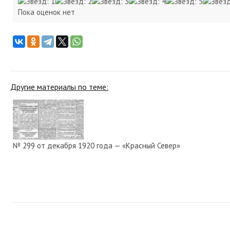
Пока оценок нет
Другие материалы по теме:
№ 299 от декабря 1920 года — «Красный Север»
№ 132 от июня 1925 года — «Красный Север»