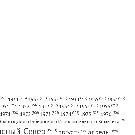
(302)
(297)
(293)
(295)
(296)
1931
1932
1933
1934
(147)
(145)
1935
1937
(257)
(258)
(257)
(259)
(259)
(259)
1951
1952
1953
1954
1955
1956
(308)
(306)
(305)
(305)
(305)
(306)
1971
1972
1973
1974
1975
1976
(280)
Вологодского Губернского Исполнительного Комитета
асный Cевер
август
апрель
(19701)
(1696)
(1653)