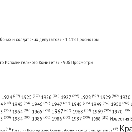
абочих и солдатских депутатов»
- 1 118 Просмотры
ого Исполнительного Комитета»
- 906 Просмотры
(301)
(298)
(302)
(302)
)
(297)
(297)
1924
1925
1926
1927
1928
1929
1930
(261)
(256)
(258)
(259)
(258)
(259)
(257)
1950
44
1945
1946
1947
1948
1949
1967
(606)
(306)
(307)
(309)
(305)
(306)
(304)
63
1964
1965
1968
1969
1970
(300)
(300)
(300)
(300)
(300)
83
1984
1985
1986
1987
Известия 
(151)
1988
Кр
(49)
(44)
атов
Известия Вологодского Совета рабочих и солдатских депутатов