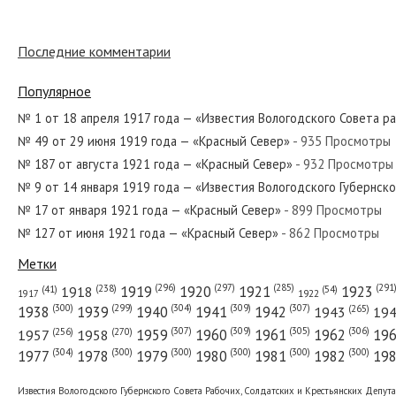
Последние комментарии
№ 141 от июня 1933 года — «Красный Север»
Популярное
№ 1 от 18 апреля 1917 года — «Известия Вологодского Совета р
№ 49 от 29 июня 1919 года — «Красный Север»
- 935 Просмотры
№ 297 от декабря 1969 года — «Красный Север»
№ 187 от августа 1921 года — «Красный Север»
- 932 Просмотры
№ 9 от 14 января 1919 года — «Известия Вологодского Губернск
№ 17 от января 1921 года — «Красный Север»
- 899 Просмотры
№ 127 от июня 1921 года — «Красный Север»
- 862 Просмотры
№ 131 от июня 1988 года — «Красный Север»
Метки
(296)
(297)
(291
(285)
(238)
1919
1920
1921
1923
1918
(54)
(41)
1922
1917
(309)
(307)
(300)
(299)
(304)
(265)
1938
1939
1940
1941
1942
1943
19
(307)
(309)
(305)
(306)
(270)
(256)
1958
1959
1960
1961
1962
19
1957
№ 220 от сентября 1969 года — «Красный Север»
(304)
(300)
(300)
(300)
(300)
(300)
1977
1978
1979
1980
1981
1982
19
Известия Вологодского Губернского Совета Рабочих, Солдатских и Крестьянских Депут