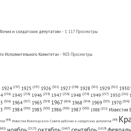
абочих и солдатских депутатов»
- 1 117 Просмотры
ого Исполнительного Комитета»
- 903 Просмотры
(301)
(298)
(302)
(302)
)
(297)
(297)
1924
1925
1926
1927
1928
1929
1930
(261)
(256)
(258)
(259)
(258)
(259)
(257)
1950
44
1945
1946
1947
1948
1949
1967
(606)
(306)
(307)
(309)
(305)
(306)
(304)
63
1964
1965
1968
1969
1970
(300)
(300)
(300)
(300)
(300)
83
1984
1985
1986
1987
Известия 
(151)
1988
Кр
(49)
(44)
атов
Известия Вологодского Совета рабочих и солдатских депутатов
ноябрь
октябрь
сентябрь
февраль
681)
(1667)
(1619)
(1523)