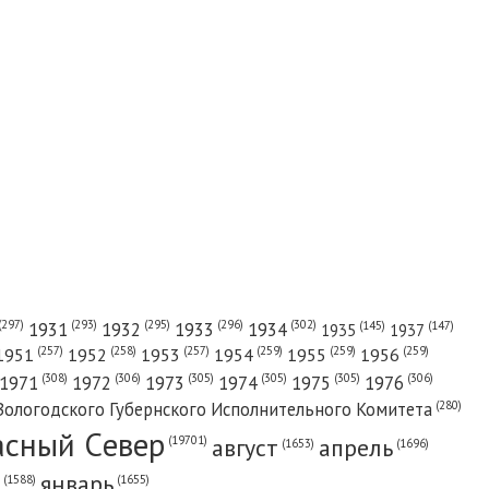
(302)
(297)
(293)
(295)
(296)
1931
1932
1933
1934
(147)
(145)
1935
1937
(257)
(258)
(257)
(259)
(259)
(259)
1951
1952
1953
1954
1955
1956
(308)
(306)
(305)
(305)
(305)
(306)
1971
1972
1973
1974
1975
1976
(280)
Вологодского Губернского Исполнительного Комитета
асный Cевер
август
апрель
(19701)
(1696)
(1653)
январь
(1655)
(1588)