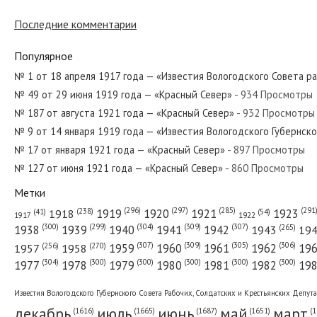
Последние комментарии
№ 270 от декабря 1921 года — «Красный Север»
Популярное
№ 1 от 18 апреля 1917 года — «Известия Вологодского Совета р
№ 49 от 29 июня 1919 года — «Красный Север»
- 934 Просмотры
№ 199 от сентября 1923 года — «Красный Север»
№ 187 от августа 1921 года — «Красный Север»
- 932 Просмотры
№ 9 от 14 января 1919 года — «Известия Вологодского Губернск
№ 17 от января 1921 года — «Красный Север»
- 897 Просмотры
№ 127 от июня 1921 года — «Красный Север»
- 860 Просмотры
№ 96 от мая 1952 года — «Красный Север»
Метки
(296)
(297)
(291
(285)
(238)
1919
1920
1921
1923
1918
(54)
(41)
1922
1917
(309)
(307)
(300)
(299)
(304)
(265)
1938
1939
1940
1941
1942
1943
19
(307)
(309)
(305)
(306)
(270)
(256)
1958
1959
1960
1961
1962
19
1957
№ 252 от ноября 1933 года — «Красный Север»
(304)
(300)
(300)
(300)
(300)
(300)
1977
1978
1979
1980
1981
1982
19
Известия Вологодского Губернского Совета Рабочих, Солдатских и Крестьянских Депут
декабрь
июль
июнь
май
март
(1687)
(1
(1665)
(1651)
(1616)