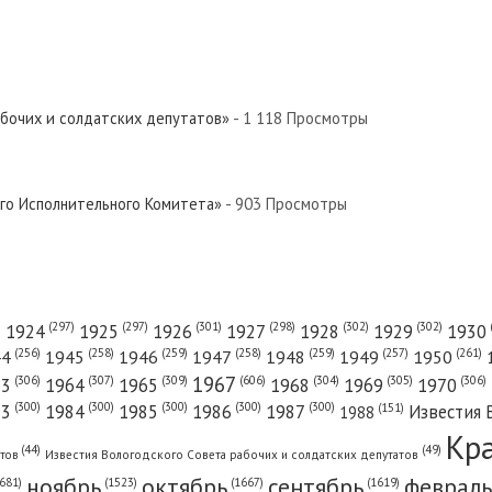
абочих и солдатских депутатов»
- 1 118 Просмотры
ого Исполнительного Комитета»
- 903 Просмотры
(301)
(298)
(302)
(302)
)
(297)
(297)
1924
1925
1926
1927
1928
1929
1930
(261)
(256)
(258)
(259)
(258)
(259)
(257)
1950
44
1945
1946
1947
1948
1949
1967
(606)
(306)
(307)
(309)
(305)
(306)
(304)
63
1964
1965
1968
1969
1970
(300)
(300)
(300)
(300)
(300)
83
1984
1985
1986
1987
Известия 
(151)
1988
Кр
(49)
(44)
атов
Известия Вологодского Совета рабочих и солдатских депутатов
ноябрь
октябрь
сентябрь
февраль
681)
(1667)
(1619)
(1523)