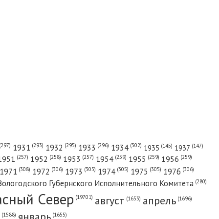
(302)
(297)
(293)
(295)
(296)
1931
1932
1933
1934
(147)
(145)
1935
1937
(257)
(258)
(257)
(259)
(259)
(259)
1951
1952
1953
1954
1955
1956
(308)
(306)
(305)
(305)
(305)
(306)
1971
1972
1973
1974
1975
1976
(280)
Вологодского Губернского Исполнительного Комитета
асный Cевер
август
апрель
(19701)
(1696)
(1653)
январь
(1655)
(1588)