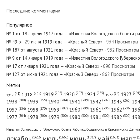
Последние комментарии
№ 254 от декабря 1956 года — «Красный Север»
Популярное
№ 1 от 18 апреля 1917 года — «Известия Вологодского Совета р
№ 49 от 29 июня 1919 года — «Красный Север»
- 934 Просмотры
№ 62 от марта 1965 года — «Красный Север»
№ 187 от августа 1921 года — «Красный Север»
- 932 Просмотры
№ 9 от 14 января 1919 года — «Известия Вологодского Губернск
№ 17 от января 1921 года — «Красный Север»
- 898 Просмотры
№ 127 от июня 1921 года — «Красный Север»
- 862 Просмотры
№ 121 от 26 сентября 1919 года — «Красный Север»
Метки
(296)
(297)
(291
(285)
(238)
1919
1920
1921
1923
1918
(54)
(41)
1922
1917
(309)
(307)
(300)
(299)
(304)
(265)
1938
1939
1940
1941
1942
1943
19
(307)
(309)
(305)
(306)
(270)
(256)
1958
1959
1960
1961
1962
19
1957
№ 167 от июля 1970 года — «Красный Север»
(304)
(300)
(300)
(300)
(300)
(300)
1977
1978
1979
1980
1981
1982
19
Известия Вологодского Губернского Совета Рабочих, Солдатских и Крестьянских Депут
декабрь
июль
июнь
май
март
(1687)
(1
(1665)
(1651)
(1616)