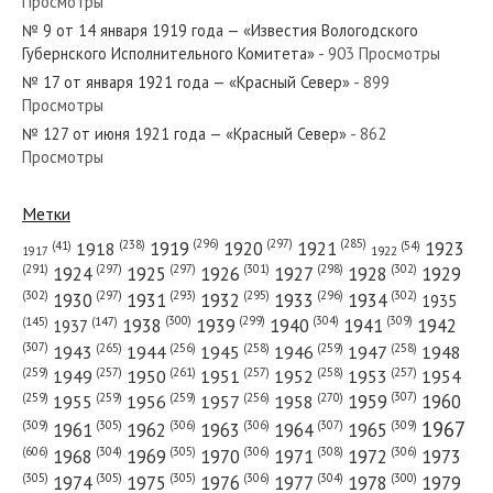
Просмотры
№ 21 от января 1963 года — «Красный Север»
№ 9 от 14 января 1919 года — «Известия Вологодского
Губернского Исполнительного Комитета»
- 903 Просмотры
№ 17 от января 1921 года — «Красный Север»
- 899
Просмотры
№ 127 от июня 1921 года — «Красный Север»
- 862
№ 114 от мая 1922 года — «Красный Север»
Просмотры
Метки
(296)
(297)
(285)
(238)
1919
1920
1921
1923
1918
(54)
(41)
1922
1917
№ 166 от июля 1931 года — «Красный Север»
(301)
(298)
(302)
(291)
(297)
(297)
1924
1925
1926
1927
1928
1929
(302)
(302)
(297)
(293)
(295)
(296)
1930
1931
1932
1933
1934
1935
(309)
(300)
(299)
(304)
1938
1939
1940
1941
1942
(147)
(145)
1937
(307)
(265)
(256)
(258)
(259)
(258)
1943
1944
1945
1946
1947
1948
(261)
(259)
(257)
(257)
(258)
(257)
1950
1949
1951
1952
1953
1954
№ 286 от декабря 1940 года — «Красный Север»
(307)
(270)
(259)
(259)
(259)
(256)
1958
1959
1960
1955
1956
1957
1967
(309)
(305)
(306)
(306)
(307)
(309)
1961
1962
1963
1964
1965
(606)
(305)
(306)
(308)
(306)
(304)
1968
1969
1970
1971
1972
1973
(305)
(305)
(305)
(306)
(304)
(300)
1974
1975
1976
1977
1978
1979