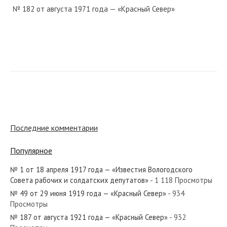
№ 182 от августа 1971 года — «Красный Север»
№ 50 от февраля 1985 года — «Красный Север»
№ 205 от сентября 1975 года — «Красный Север»
Последние комментарии
Популярное
№ 1 от 18 апреля 1917 года — «Известия Вологодского
№ 67 от марта 1937 года — «Красный Север»
Совета рабочих и солдатских депутатов»
- 1 118 Просмотры
№ 49 от 29 июня 1919 года — «Красный Север»
- 934
Просмотры
№ 187 от августа 1921 года — «Красный Север»
- 932