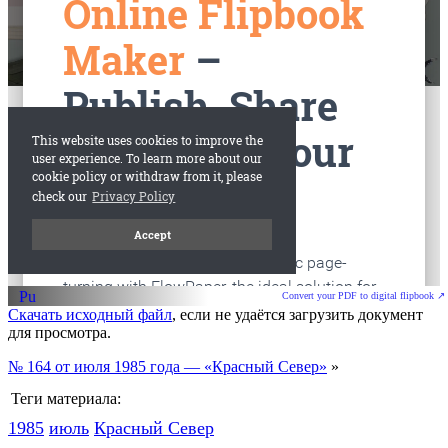
старые газеты
Вологда
Convert your PDF to digital flipbook ↗
Скачать исходный файл
, если не удаётся загрузить документ
для просмотра.
№ 164 от июля 1985 года — «Красный Север»
»
Теги материала:
1985
июль
Красный Cевер