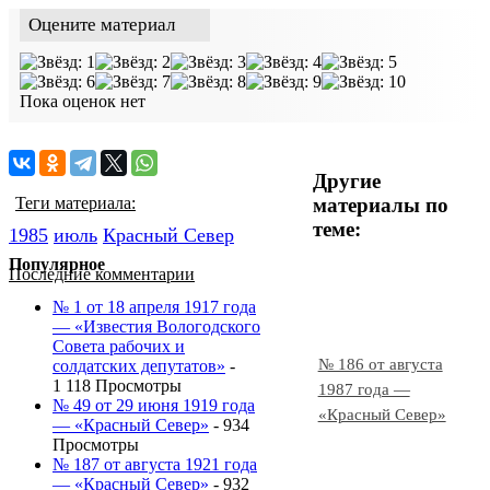
Оцените материал
Пока оценок нет
Другие
материалы по
Теги материала:
теме:
1985
июль
Красный Cевер
Популярное
Последние комментарии
№ 1 от 18 апреля 1917 года
— «Известия Вологодского
Совета рабочих и
№ 186 от августа
солдатских депутатов»
-
1 118 Просмотры
1987 года —
№ 49 от 29 июня 1919 года
«Красный Север»
— «Красный Север»
- 934
Просмотры
№ 187 от августа 1921 года
— «Красный Север»
- 932