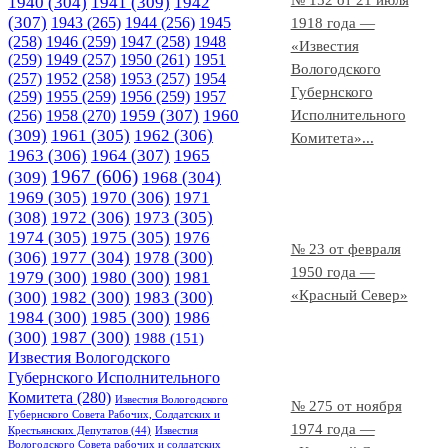
№ 152 от 21 июля
1940
(304)
1941
(309)
1942
(307)
1943
(265)
1944
(256)
1945
1918 года —
(258)
1946
(259)
1947
(258)
1948
«Известия
(259)
1949
(257)
1950
(261)
1951
Вологодского
(257)
1952
(258)
1953
(257)
1954
Губернского
(259)
1955
(259)
1956
(259)
1957
1958
(270)
1959
(307)
1960
(256)
Исполнительного
(309)
1961
(305)
1962
(306)
Комитета»...
1963
(306)
1964
(307)
1965
1967
(606)
(309)
1968
(304)
1969
(305)
1970
(306)
1971
(308)
1972
(306)
1973
(305)
1974
(305)
1975
(305)
1976
№ 23 от февраля
(306)
1977
(304)
1978
(300)
1950 года —
1979
(300)
1980
(300)
1981
«Красный Север»
(300)
1982
(300)
1983
(300)
1984
(300)
1985
(300)
1986
(300)
1987
(300)
1988
(151)
Известия Вологодского
Губернского Исполнительного
Комитета
(280)
Известия Вологодского
№ 275 от ноября
Губернского Совета Рабочих, Солдатских и
1974 года —
Крестьянских Депутатов
(44)
Известия
Вологодского Совета рабочих и солдатских