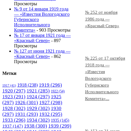
Просмотры
№ 9 от 14 января 1919 года
№ 252 от ноября
— «Известия Вологодского
1986 года —
Губернского
Исполнительного
«Красный Север»
Комитета»
- 903 Просмотры
№ 17 от января 1921 года —
«Красный Север»
- 897
Просмотры
№ 127 от июня 1921 года —
«Красный Север»
- 862
№ 225 от 17 октября
Просмотры
1918 года —
«Известия
Метки
Вологодского
1919
(296)
1918
(238)
Губернского
1917
(41)
1920
(297)
1921
(285)
1922
(54)
Исполнительного
1923
(291)
1924
(297)
1925
Комитета»...
(297)
1926
(301)
1927
(298)
1928
(302)
1929
(302)
1930
(297)
1931
(293)
1932
(295)
1933
(296)
1934
(302)
1935
(145)
1938
(300)
1939
(299)
1937
(147)