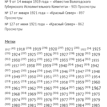
№ 9 от 14 января 1919 года — «Известия Вологодского
№ 46 от февраля 1986 года —
Губернского Исполнительного Комитета»
- 903 Просмотры
«Красный Север»
№ 17 от января 1921 года — «Красный Север»
- 897
Просмотры
№ 83 от апреля 1963 года —
№ 127 от июня 1921 года — «Красный Север»
- 862
Просмотры
«Красный Север»
Метки
(296)
(297)
(285)
(238)
1919
1920
1921
1923
1918
(54)
(41)
1922
1917
(301)
(298)
(302)
(291)
(297)
(297)
1924
1925
1926
1927
1928
1929
(302)
(302)
(297)
(293)
(295)
(296)
1930
1931
1932
1933
1934
1935
(309)
(300)
(299)
(304)
1938
1939
1940
1941
1942
(147)
(145)
1937
(307)
(265)
(256)
(258)
(259)
(258)
1943
1944
1945
1946
1947
1948
(261)
(259)
(257)
(257)
(258)
(257)
1950
1949
1951
1952
1953
1954
(307)
(270)
(259)
(259)
(259)
(256)
1958
1959
1960
1955
1956
1957
1967
(309)
(305)
(306)
(306)
(307)
(309)
1961
1962
1963
1964
1965
(606)
(305)
(306)
(308)
(306)
(304)
1968
1969
1970
1971
1972
1973
(305)
(305)
(305)
(306)
(304)
(300)
1974
1975
1976
1977
1978
1979
(300)
(300)
(300)
(300)
(300)
(300)
1980
1981
1982
1983
1984
1985